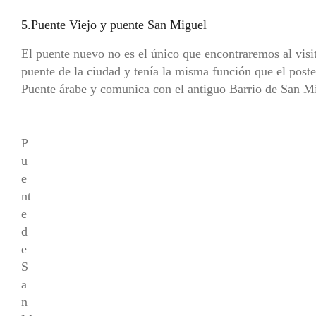
5.Puente Viejo y puente San Miguel
El puente nuevo no es el único que encontraremos al visit
puente de la ciudad y tenía la misma función que el pos
Puente árabe y comunica con el antiguo Barrio de San M
P
u
e
nt
e
d
e
S
a
n