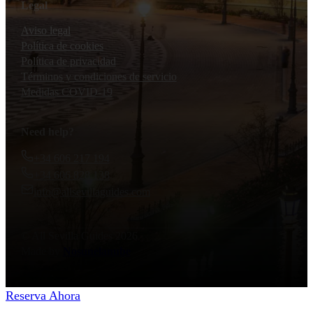
Legal
Aviso legal
Política de cookies
Política de privacidad
Términos y condiciones de servicio
Medidas COVID-19
Need help?
+34 606 217 194
+34 606 828 138
info@allsevillaguides.com
© All Sevilla Guides 2026
Made by
Nosunelanube
Reserva Ahora