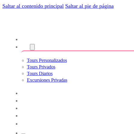
Saltar al contenido principal
Saltar al pie de página
Nosotros
Tours
Tours Personalizados
Tours Privados
Tours Diarios
Excursiones Privadas
Experiencias
Blog
Tours a Medida
Tours Cultura & Vida
Español