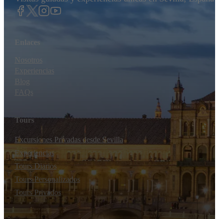
Enlaces
Nosotros
Experiencias
Blog
FAQs
Tours
Excursiones Privadas desde Sevilla
Experiencias
Tours Diarios
Tours Personalizados
Tours Privados