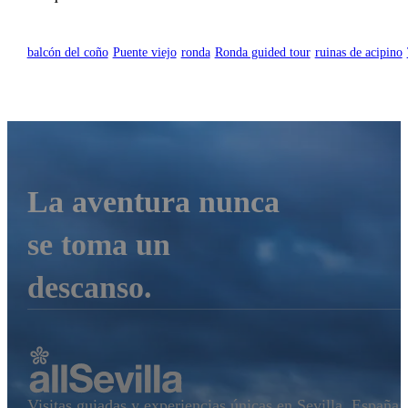
balcón del coño
Puente viejo
ronda
Ronda guided tour
ruinas de acipino
La aventura nunca
se toma un
descanso.
Visitas guiadas y experiencias únicas en Sevilla, España