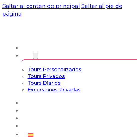
Saltar al contenido principal
Saltar al pie de
página
Nosotros
Tours
Tours Personalizados
Tours Privados
Tours Diarios
Excursiones Privadas
Experiencias
Blog
Tours a Medida
Tours Cultura & Vida
Español