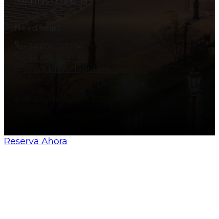
Medidas COVID-19
Need help?
+34 606 217 194
+34 606 828 138
info@allsevillaguides.com
© All Sevilla Guides 2026
Made by
Nosunelanube
Reserva Ahora