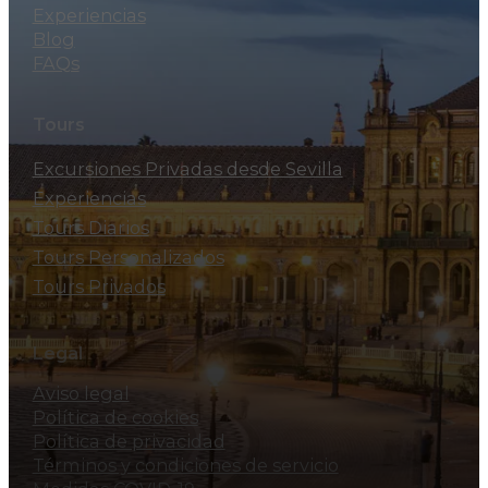
Experiencias
Blog
FAQs
Tours
Excursiones Privadas desde Sevilla
Experiencias
Tours Diarios
Tours Personalizados
Tours Privados
Legal
Aviso legal
Política de cookies
Política de privacidad
Términos y condiciones de servicio