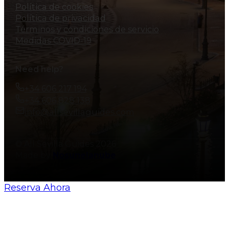
Política de cookies
Política de privacidad
Términos y condiciones de servicio
Medidas COVID-19
Need help?
+34 606 217 194
+34 606 828 138
info@allsevillaguides.com
© All Sevilla Guides 2026
Made by
Nosunelanube
Reserva Ahora