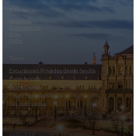
Enlaces
Nosotros
Experiencias
Blog
FAQs
Tours
Excursiones Privadas desde Sevilla
Experiencias
Tours Diarios
Tours Personalizados
Tours Privados
Legal
Aviso legal