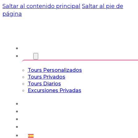
Saltar al contenido principal
Saltar al pie de
página
Nosotros
Tours
Tours Personalizados
Tours Privados
Tours Diarios
Excursiones Privadas
Experiencias
Blog
Tours a Medida
Tours Cultura & Vida
Español