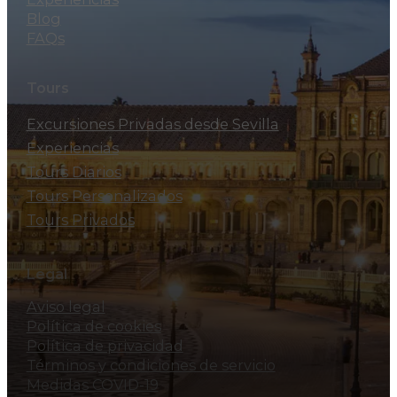
Blog
FAQs
Tours
Excursiones Privadas desde Sevilla
Experiencias
Tours Diarios
Tours Personalizados
Tours Privados
Legal
Aviso legal
Política de cookies
Política de privacidad
Términos y condiciones de servicio
Medidas COVID-19