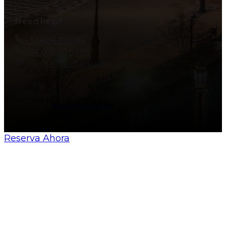
Need help?
+34 606 217 194
+34 606 828 138
info@allsevillaguides.com
© All Sevilla Guides 2026
Made by
Nosunelanube
Reserva Ahora