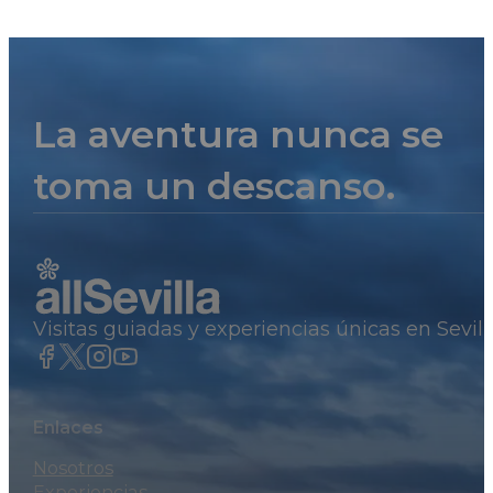
La aventura nunca se
toma un descanso.
Visitas guiadas y experiencias únicas en Sevil
Enlaces
Nosotros
Experiencias