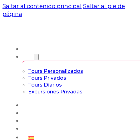
Saltar al contenido principal
Saltar al pie de
página
Nosotros
Tours
Tours Personalizados
Tours Privados
Tours Diarios
Excursiones Privadas
Experiencias
Blog
Tours a Medida
Tours Cultura & Vida
Español