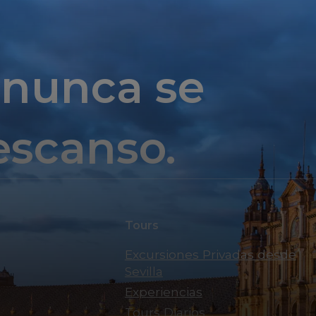
 nunca se
escanso.
Tours
Excursiones Privadas desde
Sevilla
Experiencias
Tours Diarios