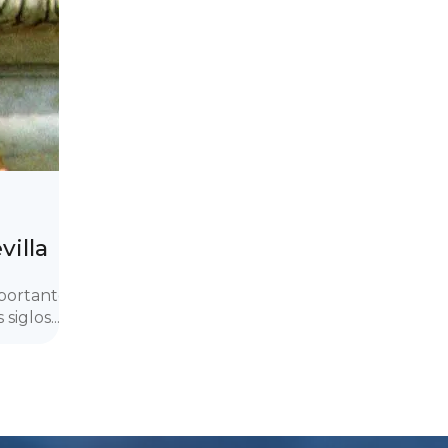
villa
mportante
siglos...