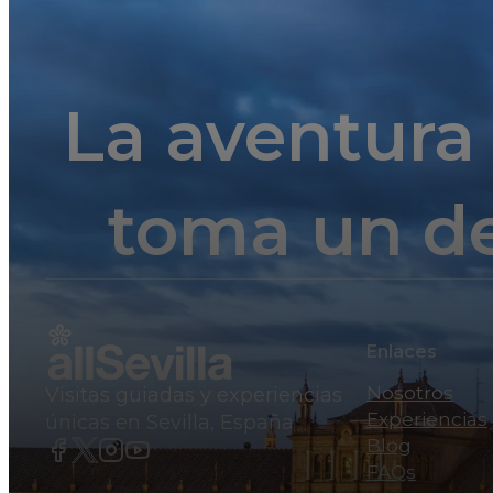
La aventura
toma un d
Enlaces
Nosotros
Visitas guiadas y experiencias
Experiencias
únicas en Sevilla, España
Blog
FAQs