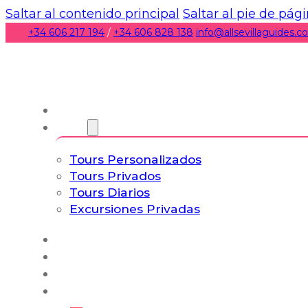
Saltar al contenido principal
Saltar al pie de pág
+34 606 217 194
/
+34 606 828 138
info@allsevillaguides.
Nosotros
Tours
Tours Personalizados
Tours Privados
Tours Diarios
Excursiones Privadas
Experiencias
Blog
Tours a Medida
Tours Cultura & Vida