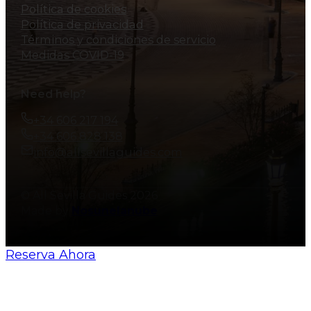
Política de cookies
Política de privacidad
Términos y condiciones de servicio
Medidas COVID-19
Need help?
+34 606 217 194
+34 606 828 138
info@allsevillaguides.com
© All Sevilla Guides 2026
Made by
Nosunelanube
Reserva Ahora