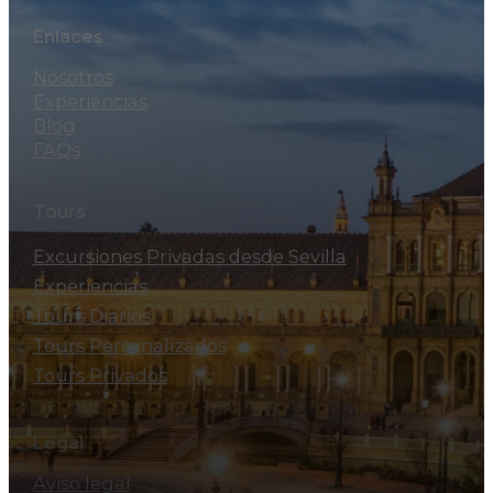
Enlaces
Nosotros
Experiencias
Blog
FAQs
Tours
Excursiones Privadas desde Sevilla
Experiencias
Tours Diarios
Tours Personalizados
Tours Privados
Legal
Aviso legal