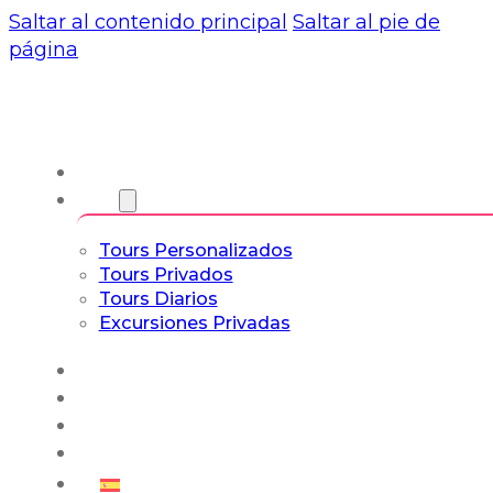
Saltar al contenido principal
Saltar al pie de
página
Nosotros
Tours
Tours Personalizados
Tours Privados
Tours Diarios
Excursiones Privadas
Experiencias
Blog
Tours a Medida
Tours Cultura & Vida
Español