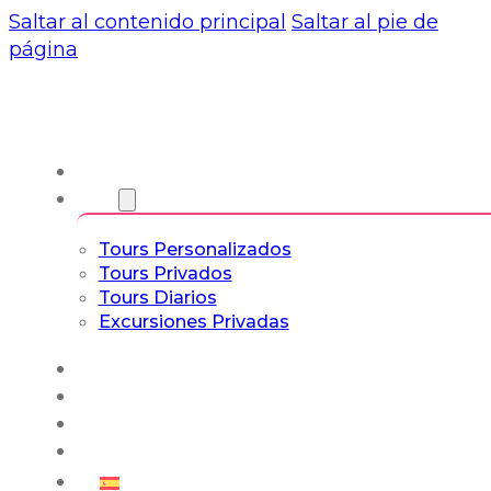
Saltar al contenido principal
Saltar al pie de
página
Nosotros
Tours
Tours Personalizados
Tours Privados
Tours Diarios
Excursiones Privadas
Experiencias
Blog
Tours a Medida
Tours Cultura & Vida
Español