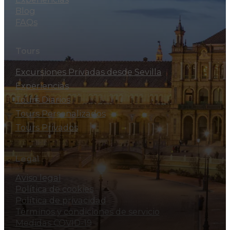
Blog
FAQs
Tours
Excursiones Privadas desde Sevilla
Experiencias
Tours Diarios
Tours Personalizados
Tours Privados
Legal
Aviso legal
Política de cookies
Política de privacidad
Términos y condiciones de servicio
Medidas COVID-19