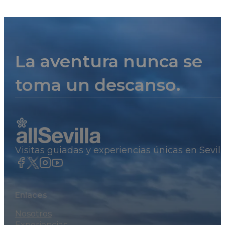
La aventura nunca se
toma un descanso.
Visitas guiadas y experiencias únicas en Sevil
Enlaces
Nosotros
Experiencias