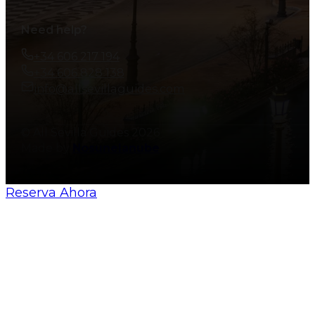
Need help?
+34 606 217 194
+34 606 828 138
info@allsevillaguides.com
© All Sevilla Guides 2026
Made by
Nosunelanube
Reserva Ahora