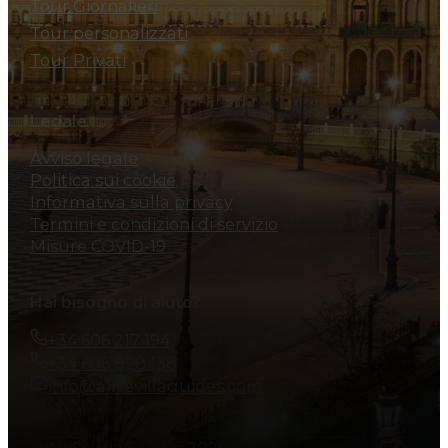
Tour Giornalieri
Tour personalizzati
Tour Privati
Legale
Avviso legale
Politica sui cookie
Informativa sulla privacy
Termini e condizioni di servizio
Misure COVID-19
Hai bisogno di aiuto?
+34 606 217 194
+34 606 828 138
info@allsevillaguides.com