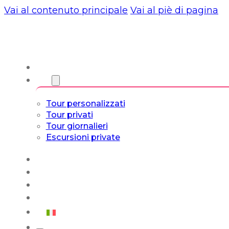
Vai al contenuto principale
Vai al piè di pagina
Chi siamo
Torri
Tour personalizzati
Tour privati
Tour giornalieri
Escursioni private
Experiencias
Blog
Tour su misura
Tour Cultura e Vita
Italiano