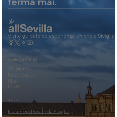
ferma mai.
Visite guidate ed esperienze uniche a Siviglia
Collegamenti
Chi siamo
Experiencias
Blog
FAQs
Torri
Escursioni Private da Siviglia