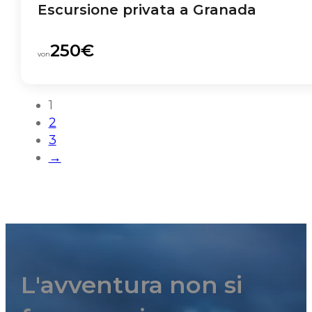
Escursione privata a Granada
250€
von
1
2
3
→
L'avventura non si