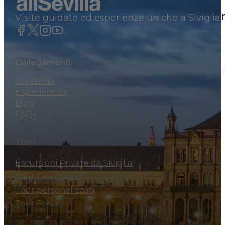
Tour panoramico di Siviglia in auto p
Visite guidate ed esperienze uniche a Siviglia
460€
Por grupo
Collegamenti
Chi siamo
Experiencias
Blog
FAQs
Torri
Escursioni Private da Siviglia
Tour Giornalieri
Tour personalizzati
Tour Privati