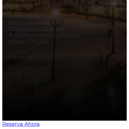
Legale
Avviso legale
Politica sui cookie
Informativa sulla privacy
Termini e condizioni di servizio
Misure COVID-19
Hai bisogno di aiuto?
+34 606 217 194
+34 606 828 138
info@allsevillaguides.com
© All Sevilla Guides 2026
Made by
Nosunelanube
Reserva Ahora