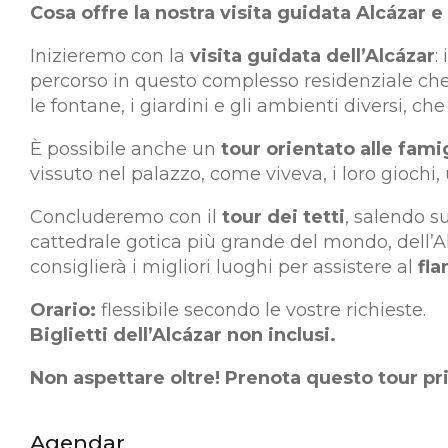
Cosa offre la nostra visita guidata Alcázar e 
Inizieremo con la
visita guidata dell’Alcázar
:
percorso in questo complesso residenziale che 
le fontane, i giardini e gli ambienti diversi, ch
È possibile anche un
tour orientato alle fam
vissuto nel palazzo, come viveva, i loro giochi
Concluderemo con il
tour dei tetti
, salendo s
cattedrale gotica più grande del mondo, dell’Alc
consiglierà i migliori luoghi per assistere al
fla
Orario:
flessibile secondo le vostre richieste.
Biglietti dell’Alcázar non inclusi.
Non aspettare oltre! Prenota questo tour pri
Agendar