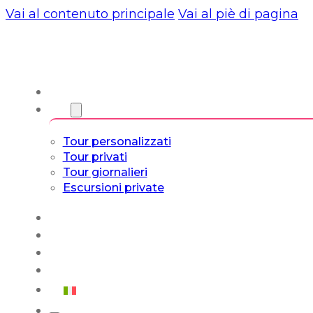
Vai al contenuto principale
Vai al piè di pagina
Chi siamo
Torri
Tour personalizzati
Tour privati
Tour giornalieri
Escursioni private
Experiencias
Blog
Tour su misura
Tour Cultura e Vita
Italiano