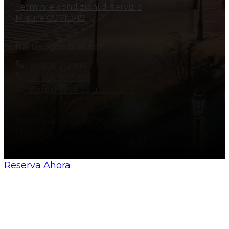
Termini e condizioni di servizio
Misure COVID-19
Hai bisogno di aiuto?
+34 606 217 194
+34 606 828 138
info@allsevillaguides.com
© All Sevilla Guides 2026
Made by
Nosunelanube
Reserva Ahora