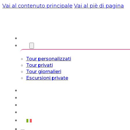
Vai al contenuto principale
Vai al piè di pagina
Chi siamo
Torri
Tour personalizzati
Tour privati
Tour giornalieri
Escursioni private
Experiencias
Blog
Tour su misura
Tour Cultura e Vita
Italiano