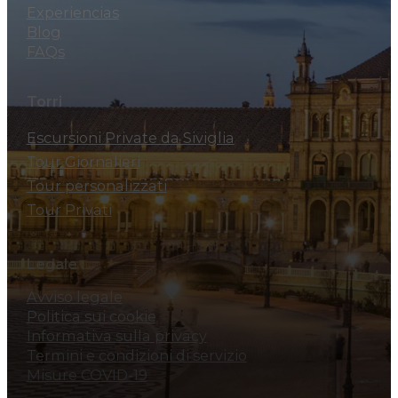
Experiencias
Blog
FAQs
Torri
Escursioni Private da Siviglia
Tour Giornalieri
Tour personalizzati
Tour Privati
Legale
Avviso legale
Politica sui cookie
Informativa sulla privacy
Termini e condizioni di servizio
Misure COVID-19