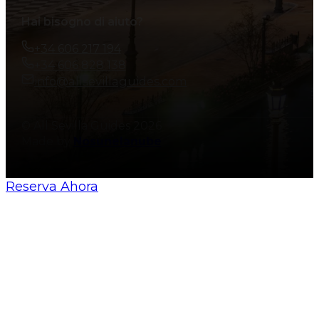
Hai bisogno di aiuto?
+34 606 217 194
+34 606 828 138
info@allsevillaguides.com
© All Sevilla Guides 2026
Made by
Nosunelanube
Reserva Ahora