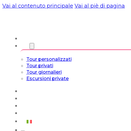
Vai al contenuto principale
Vai al piè di pagina
Chi siamo
Torri
Tour personalizzati
Tour privati
Tour giornalieri
Escursioni private
Experiencias
Blog
Tour su misura
Tour Cultura e Vita
Italiano