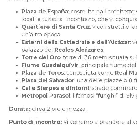
Plaza de España
: costruita dall’architet
locali e turisti si incontrano, che vi conquis
Quartiere di Santa Cruz
: vicoli stretti e
un’altra epoca.
Esterni della Cattedrale e dell’Alcázar
: 
palazzo dei
Reales Alcázares
.
Torre del Oro
: torre di 36 metri situata s
Fiume Guadalquivir
: principale fiume de
Plaza de Toros
: conosciuta come
Real Ma
Plaza del Salvador
: una delle piazze più 
Calle Sierpes e dintorni
: strade commerci
Metropol Parasol
: i famosi “funghi” di S
Durata:
circa 2 ore e mezza.
Punto di incontro:
vi verremo a prendere al vos