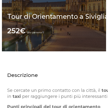
Tour di Orientamento a Sivigli
252€
Descrizione
Se cercate un primo contatto con la città, il
to
in
taxi
per raggiungere i punti più interessanti d
Punti principali del tour di orientamento