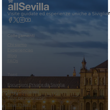
Tour Privati
Tour panoramico di Siviglia in auto p
Visite guidate ed esperienze uniche a Siviglia
460€
Por grupo
Collegamenti
Chi siamo
Experiencias
Blog
FAQs
Torri
Escursioni Private da Siviglia
Tour Giornalieri
Tour personalizzati
Tour Privati