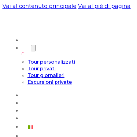
Vai al contenuto principale
Vai al piè di pagina
Chi siamo
Torri
Tour personalizzati
Tour privati
Tour giornalieri
Escursioni private
Experiencias
Blog
Tour su misura
Tour Cultura e Vita
Italiano