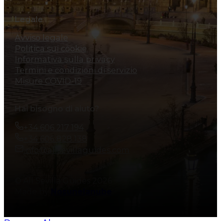
Legale
Avviso legale
Politica sui cookie
Informativa sulla privacy
Termini e condizioni di servizio
Misure COVID-19
Hai bisogno di aiuto?
+34 606 217 194
+34 606 828 138
info@allsevillaguides.com
© All Sevilla Guides 2026
Made by
Nosunelanube