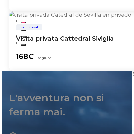
Tour Privati
Visita privata Cattedral Siviglia
168€
Por grupo
Tour Privati
L'avventura non si
Palazzo de Dueñas
ferma mai.
252€
Por grupo