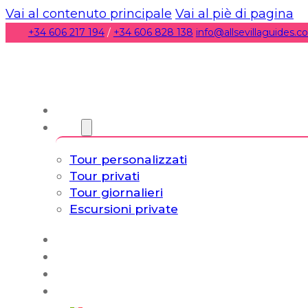
Vai al contenuto principale
Vai al piè di pagina
+34 606 217 194
/
+34 606 828 138
info@allsevillaguides.
Chi siamo
Torri
Tour personalizzati
Tour privati
Tour giornalieri
Escursioni private
Experiencias
Blog
Tour su misura
Tour Cultura e Vita