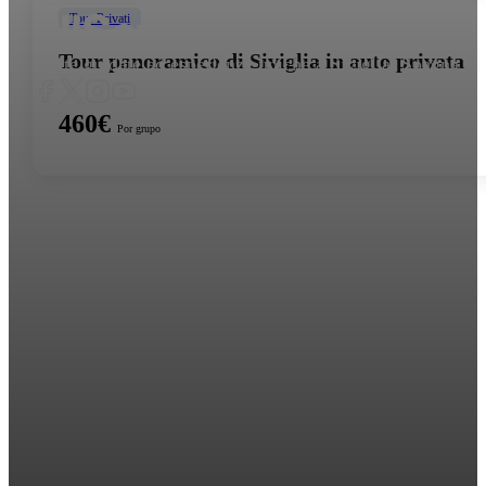
Tour Privati
Tour panoramico di Siviglia in auto privata
Visite guidate ed esperienze uniche a Siviglia, Spagna
460€
Por grupo
Collegamenti
Chi siamo
Experiencias
Blog
FAQs
Torri
Escursioni Private da Siviglia
Tour Giornalieri
Tour personalizzati
Tour Privati