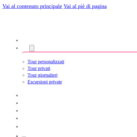
Vai al contenuto principale
Vai al piè di pagina
Chi siamo
Torri
Tour personalizzati
Tour privati
Tour giornalieri
Escursioni private
Experiencias
Blog
Tour su misura
Tour Cultura e Vita
Italiano