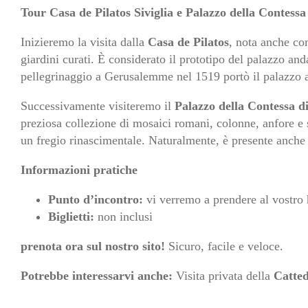
Tour Casa de Pilatos Siviglia e Palazzo della Contessa
Inizieremo la visita dalla
Casa de Pilatos
, nota anche co
giardini curati. È considerato il prototipo del palazzo an
pellegrinaggio a Gerusalemme nel 1519 portò il palazzo a
Successivamente visiteremo il
Palazzo della Contessa d
preziosa collezione di mosaici romani, colonne, anfore e sc
un fregio rinascimentale. Naturalmente, è presente anche l
Informazioni pratiche
Punto d’incontro:
vi verremo a prendere al vostro h
Biglietti:
non inclusi
prenota ora sul nostro sito!
Sicuro, facile e veloce.
Potrebbe interessarvi anche:
Visita privata della
Catted