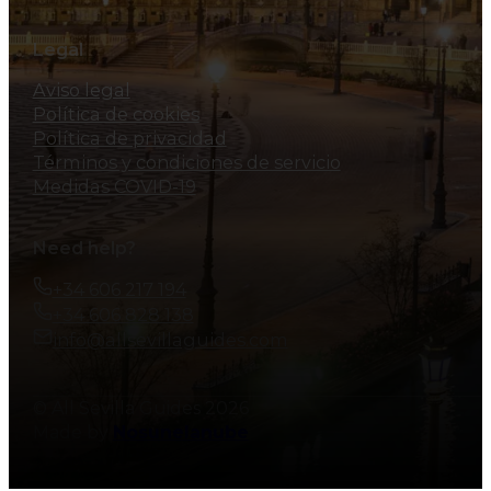
Legal
Aviso legal
Política de cookies
Política de privacidad
Términos y condiciones de servicio
Medidas COVID-19
Need help?
+34 606 217 194
+34 606 828 138
info@allsevillaguides.com
© All Sevilla Guides 2026
Made by
Nosunelanube