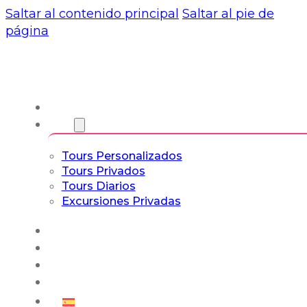
Saltar al contenido principal
Saltar al pie de
página
Nosotros
Tours
Tours Personalizados
Tours Privados
Tours Diarios
Excursiones Privadas
Experiencias
Blog
Tours a Medida
Tours Cultura & Vida
Español