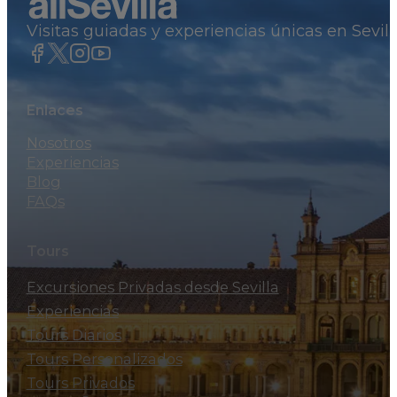
Visitas guiadas y experiencias únicas en Sevil
Enlaces
Nosotros
Experiencias
Blog
FAQs
Tours
Excursiones Privadas desde Sevilla
Experiencias
Tours Diarios
Tours Personalizados
Tours Privados