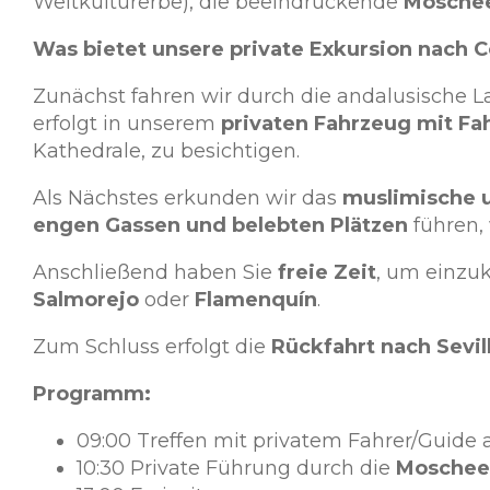
Weltkulturerbe), die beeindruckende
Moschee
Was bietet unsere private Exkursion nach C
Zunächst fahren wir durch die andalusische L
erfolgt in unserem
privaten Fahrzeug mit Fa
Kathedrale, zu besichtigen.
Als Nächstes erkunden wir das
muslimische u
engen Gassen und belebten Plätzen
führen,
Anschließend haben Sie
freie Zeit
, um einzuk
Salmorejo
oder
Flamenquín
.
Zum Schluss erfolgt die
Rückfahrt nach Sevil
Programm:
09:00 Treffen mit privatem Fahrer/Guide 
10:30 Private Führung durch die
Moschee