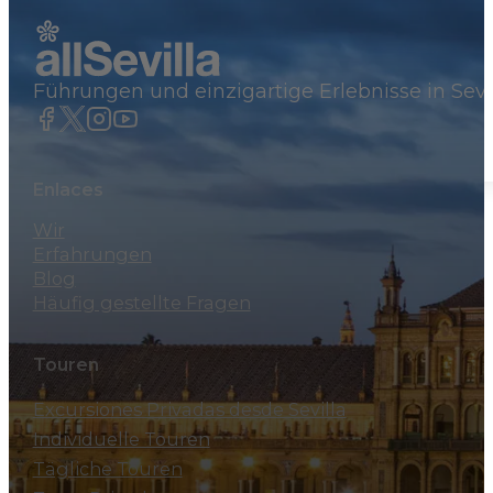
Excursiones Privadas desde Sevilla
Private Exkursion nach Granada
Führungen und einzigartige Erlebnisse in Sevi
250€
Enlaces
Wir
Erfahrungen
Blog
Häufig gestellte Fragen
Touren
Excursiones Privadas desde Sevilla
Individuelle Touren
Tägliche Touren