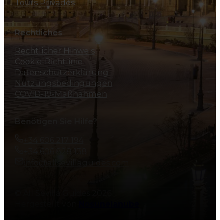
Tours Privados
Rechtliches
Rechtlicher Hinweis
Cookie-Richtlinie
Datenschutzerklärung
Nutzungsbedingungen
COVID-19-Maßnahmen
Benötigen Sie Hilfe?
+34 606 217 194
+34 606 828 138
info@allsevillaguides.com
© All Sevilla Guides 2026
Hergestellt von
Nosunelanube