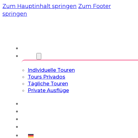
Zum Hauptinhalt springen
Zum Footer
springen
Wir
Touren
Individuelle Touren
Tours Privados
Tägliche Touren
Private Ausflüge
Erfahrungen
Blog
Maßgeschneiderte Touren
Kultur- & Lifestyle-Touren
Deutsch