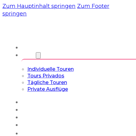
Zum Hauptinhalt springen
Zum Footer
springen
Wir
Touren
Individuelle Touren
Tours Privados
Tägliche Touren
Private Ausflüge
Erfahrungen
Blog
Maßgeschneiderte Touren
Kultur- & Lifestyle-Touren
Deutsch