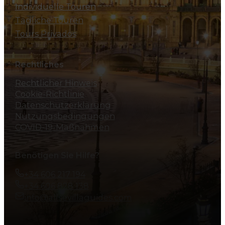
Individuelle Touren
Tägliche Touren
Tours Privados
Rechtliches
Rechtlicher Hinweis
Cookie-Richtlinie
Datenschutzerklärung
Nutzungsbedingungen
COVID-19-Maßnahmen
Benötigen Sie Hilfe?
+34 606 217 194
+34 606 828 138
info@allsevillaguides.com