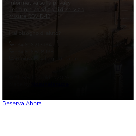
Informativa sulla privacy
Termini e condizioni di servizio
Misure COVID-19
Hai bisogno di aiuto?
+34 606 217 194
+34 606 828 138
info@allsevillaguides.com
© All Sevilla Guides 2026
Made by
Nosunelanube
Reserva Ahora