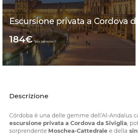
Escursione privata a Cordova da
184€
Descrizione
Córdoba è una delle gemme dell’Al-Andalus cali
escursione privata a Cordova da Siviglia
, po
sorprendente
Moschea-Cattedrale
e della
si