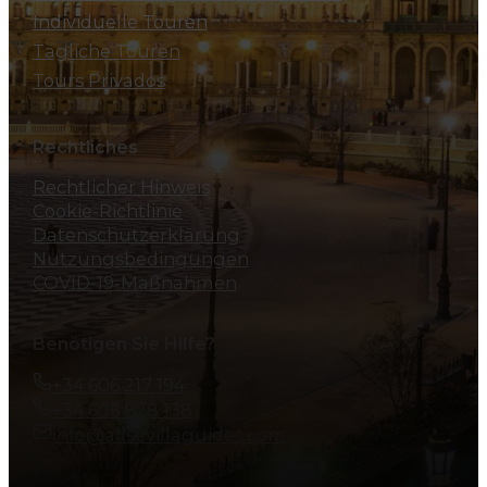
Individuelle Touren
Tägliche Touren
Tours Privados
Rechtliches
Rechtlicher Hinweis
Cookie-Richtlinie
Datenschutzerklärung
Nutzungsbedingungen
COVID-19-Maßnahmen
Benötigen Sie Hilfe?
+34 606 217 194
+34 606 828 138
info@allsevillaguides.com