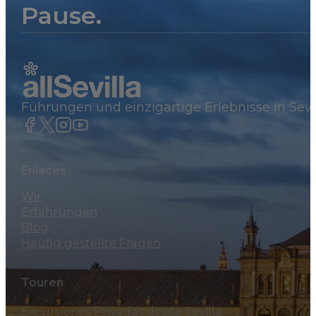
Pause.
Führungen und einzigartige Erlebnisse in Sevi
Enlaces
Wir
Erfahrungen
Blog
Häufig gestellte Fragen
Touren
Excursiones Privadas desde Sevilla