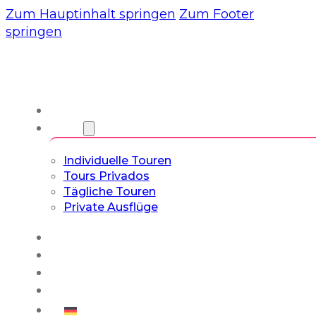
Zum Hauptinhalt springen
Zum Footer
springen
Wir
Touren
Individuelle Touren
Tours Privados
Tägliche Touren
Private Ausflüge
Erfahrungen
Blog
Maßgeschneiderte Touren
Kultur- & Lifestyle-Touren
Deutsch