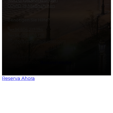
Nutzungsbedingungen
COVID-19-Maßnahmen
Benötigen Sie Hilfe?
+34 606 217 194
+34 606 828 138
info@allsevillaguides.com
© All Sevilla Guides 2026
Hergestellt von
Nosunelanube
Reserva Ahora