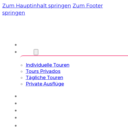
Zum Hauptinhalt springen
Zum Footer
springen
Wir
Touren
Individuelle Touren
Tours Privados
Tägliche Touren
Private Ausflüge
Erfahrungen
Blog
Maßgeschneiderte Touren
Kultur- & Lifestyle-Touren
Deutsch