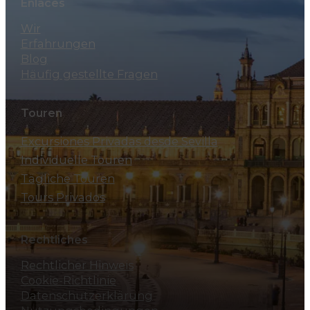
Enlaces
Wir
Erfahrungen
Blog
Häufig gestellte Fragen
Touren
Excursiones Privadas desde Sevilla
Individuelle Touren
Tägliche Touren
Tours Privados
Rechtliches
Rechtlicher Hinweis
Cookie-Richtlinie
Datenschutzerklärung