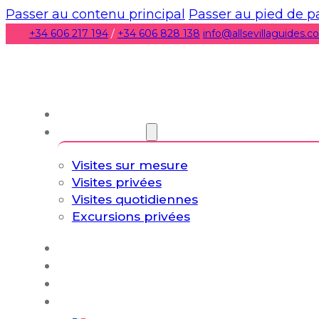
Passer au contenu principal
Passer au pied de 
+34 606 217 194
/
+34 606 828 138
info@allsevillaguides.
À propos de nous
Visites guidées
Visites sur mesure
Visites privées
Visites quotidiennes
Excursions privées
Expériences
Blog
Circuits sur mesure
Culture et art de vivre