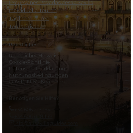
Excursiones Privadas desde Sevilla
Individuelle Touren
Tägliche Touren
Tours Privados
Rechtliches
Rechtlicher Hinweis
Cookie-Richtlinie
Datenschutzerklärung
Nutzungsbedingungen
COVID-19-Maßnahmen
Benötigen Sie Hilfe?
+34 606 217 194
+34 606 828 138
info@allsevillaguides.com