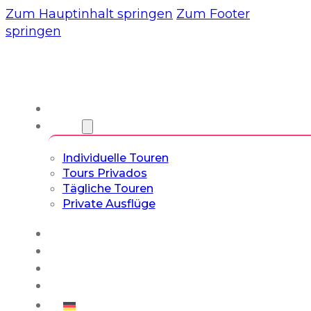
Zum Hauptinhalt springen
Zum Footer
springen
Wir
Touren
Individuelle Touren
Tours Privados
Tägliche Touren
Private Ausflüge
Erfahrungen
Blog
Maßgeschneiderte Touren
Kultur- & Lifestyle-Touren
Deutsch