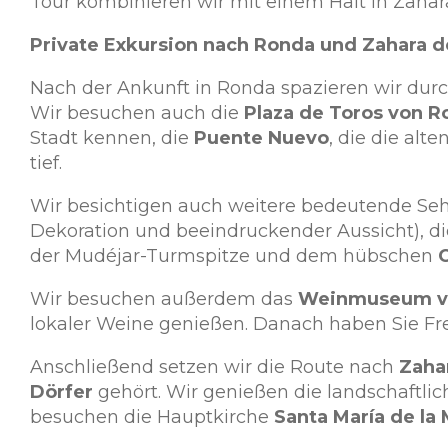
Tour kombinieren wir mit einem Halt in Zahara 
Private Exkursion nach Ronda und Zahara de 
Nach der Ankunft in Ronda spazieren wir dur
Wir besuchen auch die
Plaza de Toros von R
Stadt kennen, die
Puente Nuevo
, die die al
tief.
Wir besichtigen auch weitere bedeutende S
Dekoration und beeindruckender Aussicht), d
der Mudéjar-Turmspitze und dem hübschen
C
Wir besuchen außerdem das
Weinmuseum v
lokaler Weine genießen. Danach haben Sie Frei
Anschließend setzen wir die Route nach
Zahar
Dörfer
gehört. Wir genießen die landschaftli
besuchen die Hauptkirche
Santa María de la