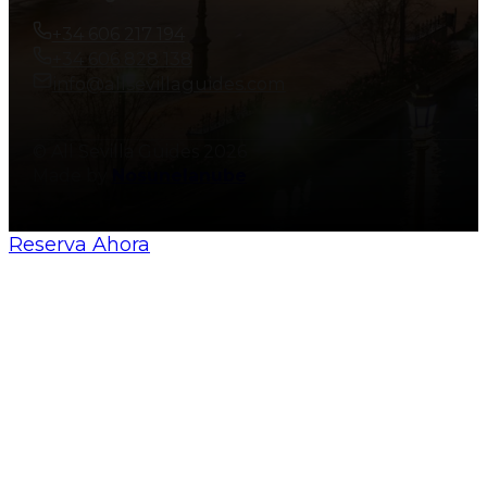
+34 606 217 194
+34 606 828 138
info@allsevillaguides.com
© All Sevilla Guides 2026
Made by
Nosunelanube
Reserva Ahora