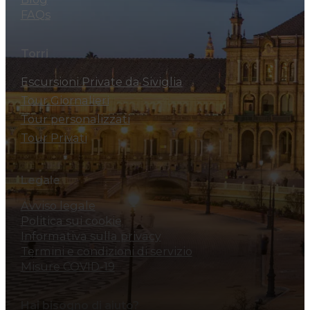
FAQs
Torri
Escursioni Private da Siviglia
Tour Giornalieri
Tour personalizzati
Tour Privati
Legale
Avviso legale
Politica sui cookie
Informativa sulla privacy
Termini e condizioni di servizio
Misure COVID-19
Hai bisogno di aiuto?