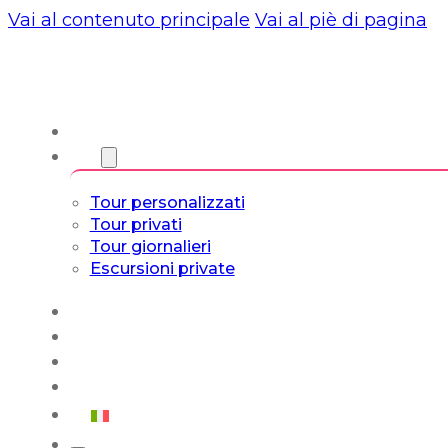
Vai al contenuto principale
Vai al piè di pagina
Chi siamo
Torri
Tour personalizzati
Tour privati
Tour giornalieri
Escursioni private
Experiencias
Blog
Tour su misura
Tour Cultura e Vita
Italiano