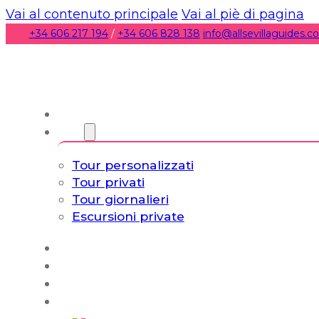
Vai al contenuto principale
Vai al piè di pagina
+34 606 217 194
/
+34 606 828 138
info@allsevillaguides.
Chi siamo
Torri
Tour personalizzati
Tour privati
Tour giornalieri
Escursioni private
Experiencias
Blog
Tour su misura
Tour Cultura e Vita