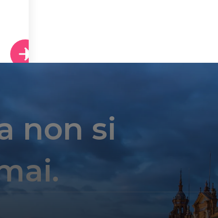
a non si
mai.