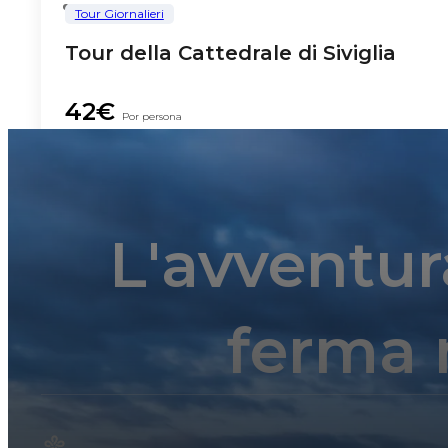
Tour Giornalieri
Tour della Cattedrale di Siviglia
42€
Por persona
L'avventur
ferma 