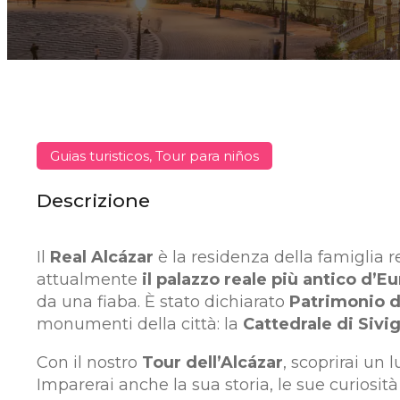
Guias turisticos, Tour para niños
Descrizione
Il
Real Alcázar
è la residenza della famiglia r
attualmente
il palazzo reale più antico d’E
da una fiaba. È stato dichiarato
Patrimonio d
monumenti della città: la
Cattedrale di Sivig
Con il nostro
Tour dell’Alcázar
, scoprirai un 
Imparerai anche la sua storia, le sue curiosità