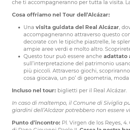
che ti accompagneranno per tutta la visita. La 
Cosa offriamo nel Tour dell’Alcázar:
Una
visita guidata del Real Alcázar
, do
accompagneranno attraverso questo comp
decorate con le tipiche piastrelle, le sple
ampie aree verdi e molto altro. Scoprirete 
Questo tour può essere anche
adattato 
sull’interpretazione del patrimonio usand
più piccoli. Attraverso giochi, scoprirann
cosa giocava, un po’ di geometria, moda 
Incluso nel tour:
biglietti per il Real Alcázar.
In caso di maltempo, il Comune di Siviglia può
giardini dell’Alcázar potrebbero non essere vis
Punto d’incontro:
Pl. Virgen de los Reyes, 4.
di Papa Giovanni Paolo II.
Cerca la nostra ba