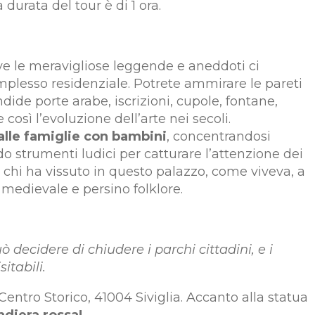
durata del tour è di 1 ora.
ve le meravigliose leggende e aneddoti ci
lesso residenziale. Potrete ammirare le pareti
ndide porte arabe, iscrizioni, cupole, fontane,
così l’evoluzione dell’arte nei secoli.
alle famiglie con bambini
, concentrandosi
o strumenti ludici per catturare l’attenzione dei
o chi ha vissuto in questo palazzo, come viveva, a
medievale e persino folklore.
 decidere di chiudere i parchi cittadini, e i
itabili.
 Centro Storico, 41004 Siviglia. Accanto alla statua
ndiera rossa!