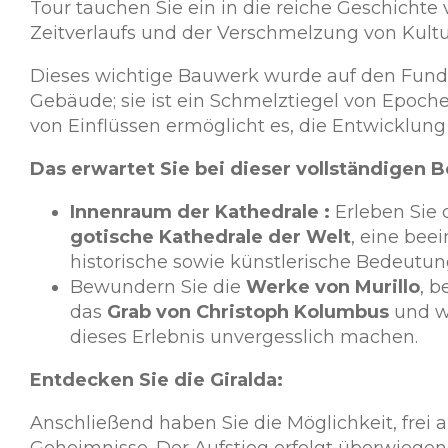
Tour tauchen Sie ein in die reiche Geschicht
Zeitverlaufs und der Verschmelzung von Kultu
Dieses wichtige Bauwerk wurde auf den Fu
Gebäude; sie ist ein Schmelztiegel von Epoche
von Einflüssen ermöglicht es, die Entwicklu
Das erwartet Sie bei dieser vollständigen 
Innenraum der Kathedrale :
Erleben Sie 
gotische Kathedrale der Welt
, eine bee
historische sowie künstlerische Bedeutun
Bewundern Sie die
Werke von Murillo
, b
das
Grab von Christoph Kolumbus
und we
dieses Erlebnis unvergesslich machen.
Entdecken Sie die Giralda:
Anschließend haben Sie die Möglichkeit, frei
Geheimnisse. Der Aufstieg erfolgt überwiegend