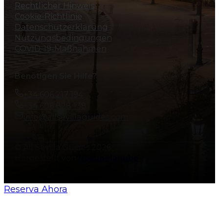
Rechtlicher Hinweis
Cookie-Richtlinie
Datenschutzerklärung
Nutzungsbedingungen
COVID-19-Maßnahmen
Benötigen Sie Hilfe?
+34 606 217 194
+34 606 828 138
info@allsevillaguides.com
© All Sevilla Guides 2026
Hergestellt von
Nosunelanube
Reserva Ahora