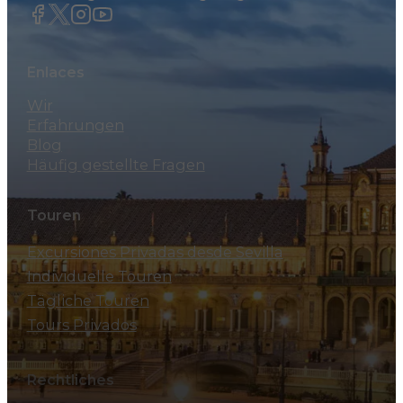
Enlaces
Wir
Erfahrungen
Blog
Häufig gestellte Fragen
Touren
Excursiones Privadas desde Sevilla
Individuelle Touren
Tägliche Touren
Tours Privados
Rechtliches