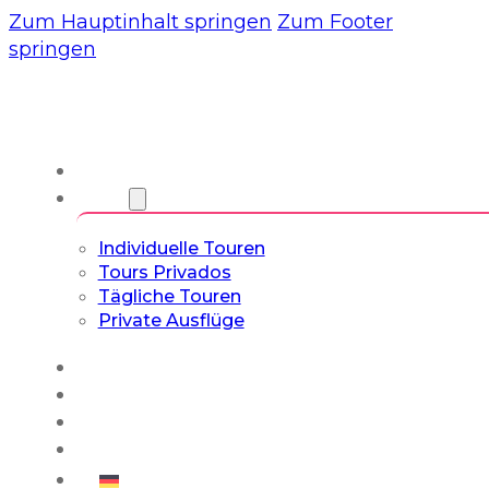
Zum Hauptinhalt springen
Zum Footer
springen
Wir
Touren
Individuelle Touren
Tours Privados
Tägliche Touren
Private Ausflüge
Erfahrungen
Blog
Maßgeschneiderte Touren
Kultur- & Lifestyle-Touren
Deutsch