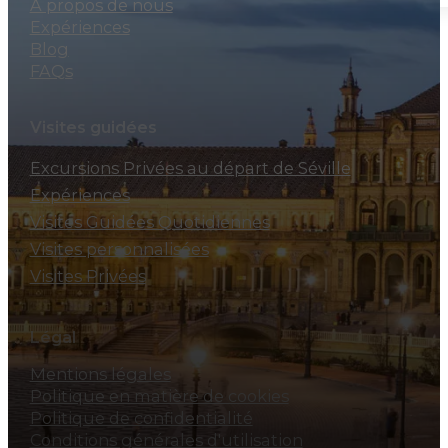
À propos de nous
Expériences
Blog
FAQs
Visites guidées
Excursions Privées au départ de Séville
Expériences
Visites Guidées Quotidiennes
Visites personnalisées
Visites Privées
Légal
Mentions légales
Politique en matière de cookies
Politique de confidentialité
Conditions générales d'utilisation