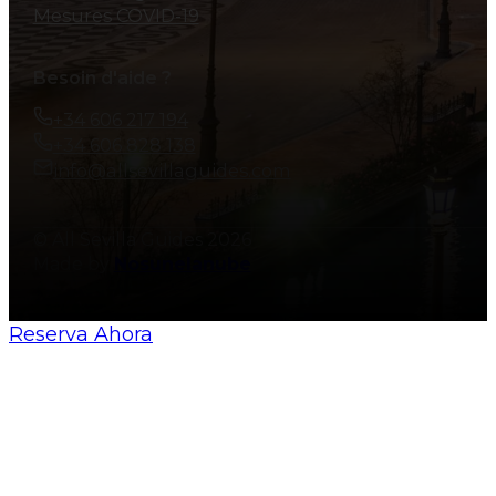
Mesures COVID-19
Besoin d'aide ?
+34 606 217 194
+34 606 828 138
info@allsevillaguides.com
© All Sevilla Guides 2026
Made by
Nosunelanube
Reserva Ahora