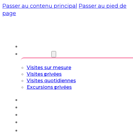
Passer au contenu principal
Passer au pied de
page
À propos de nous
Visites guidées
Visites sur mesure
Visites privées
Visites quotidiennes
Excursions privées
Expériences
Blog
Circuits sur mesure
Culture et art de vivre
Français