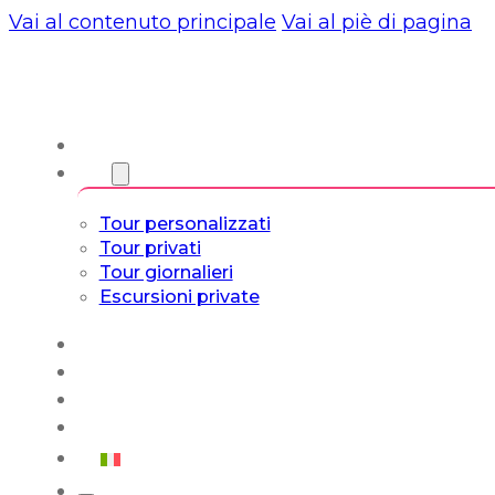
Vai al contenuto principale
Vai al piè di pagina
Chi siamo
Torri
Tour personalizzati
Tour privati
Tour giornalieri
Escursioni private
Experiencias
Blog
Tour su misura
Tour Cultura e Vita
Italiano