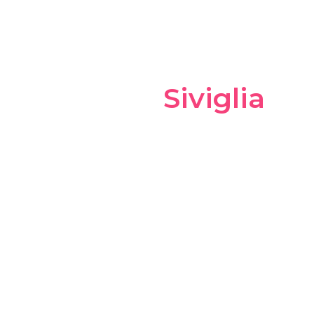
Tutte le visite
guidate a
Siviglia
Visite guidate ed esperienze uni