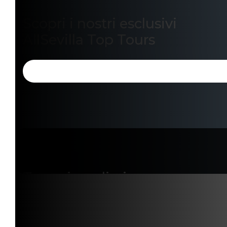
Scopri i nostri esclusivi
AllSevilla Top Tours
Tour giornalieri a
Siviglia Unisciti al
gruppo!