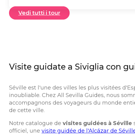
Vedi tutti i tour
Visite guidate a Siviglia con gui
Séville est l'une des villes les plus visitées d'
inoubliable. Chez
All Sevilla Guides
, nous somm
accompagnons des voyageurs du monde entier à l
de cette ville.
Notre catalogue de
visites guidées à Séville
s
officiel, une
visite guidée de l'Alcázar de Sévill