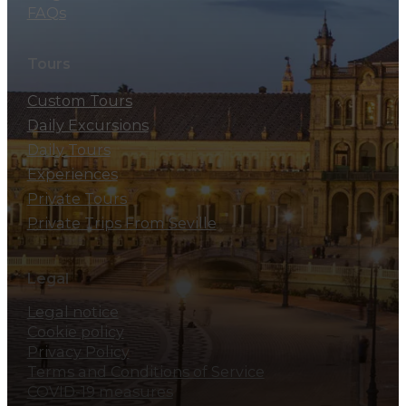
FAQs
Tours
Custom Tours
Daily Excursions
Daily Tours
Experiences
Private Tours
Private Trips From Seville
Legal
Legal notice
Cookie policy
Privacy Policy
Terms and Conditions of Service
COVID-19 measures