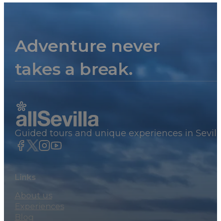
Adventure never
takes a break.
Guided tours and unique experiences in Sevill
Links
About us
Experiences
Blog