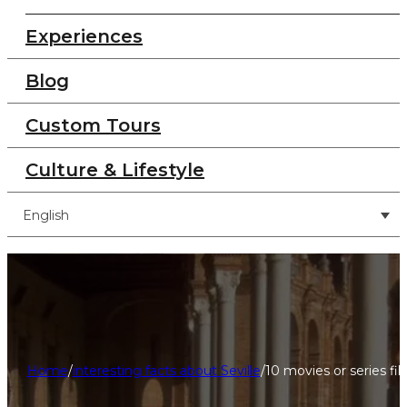
Experiences
Blog
Custom Tours
Culture & Lifestyle
English
Home
/
interesting facts about Seville
/
10 movies or series fil