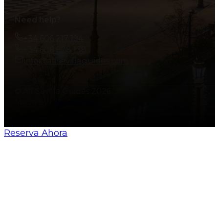
Need help?
+34 606 217 194
+34 606 828 138
info@allsevillaguides.com
© All Sevilla Guides 2026
Made by
Nosunelanube
Reserva Ahora