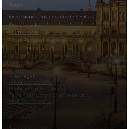
Tours
Excursiones Privadas desde Sevilla
Experiencias
Tours Diarios
Tours Personalizados
Tours Privados
Legal
Aviso legal
Política de cookies
Política de privacidad
Términos y condiciones de servicio
Medidas COVID-19
Need help?
+34 606 217 194