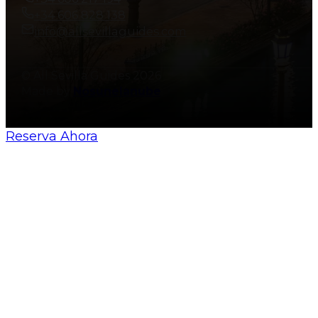
+34 606 828 138
info@allsevillaguides.com
© All Sevilla Guides 2026
Made by
Nosunelanube
Reserva Ahora