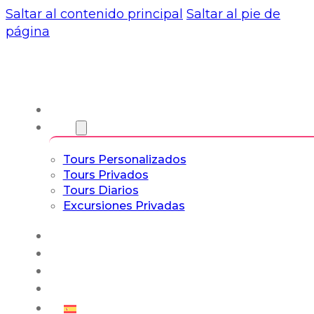
Saltar al contenido principal
Saltar al pie de
página
Nosotros
Tours
Tours Personalizados
Tours Privados
Tours Diarios
Excursiones Privadas
Experiencias
Blog
Tours a Medida
Tours Cultura & Vida
Español