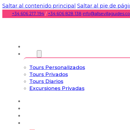
Saltar al contenido principal
Saltar al pie de pág
+34 606 217 194
/
+34 606 828 138
info@allsevillaguides.
Nosotros
Tours
Tours Personalizados
Tours Privados
Tours Diarios
Excursiones Privadas
Experiencias
Blog
Tours a Medida
Tours Cultura & Vida