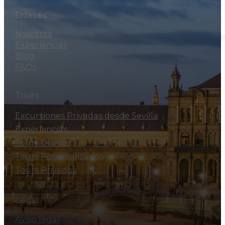
184€
Enlaces
Nosotros
Experiencias
Blog
FAQs
Tours
Excursiones Privadas desde Sevilla
Experiencias
Tours Diarios
Tours Personalizados
Tours Privados
Legal
Aviso legal