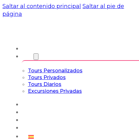
Saltar al contenido principal
Saltar al pie de
página
Nosotros
Tours
Tours Personalizados
Tours Privados
Tours Diarios
Excursiones Privadas
Experiencias
Blog
Tours a Medida
Tours Cultura & Vida
Español