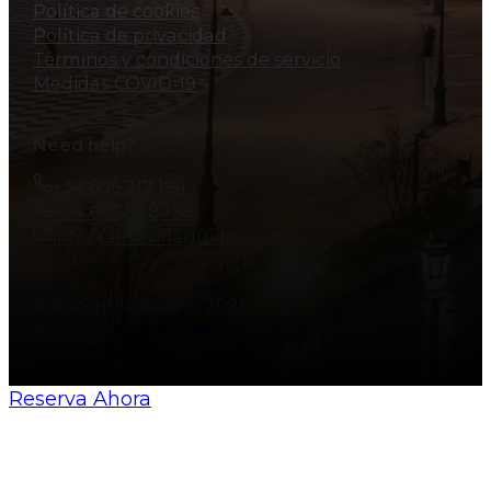
Política de cookies
Política de privacidad
Términos y condiciones de servicio
Medidas COVID-19
Need help?
+34 606 217 194
+34 606 828 138
info@allsevillaguides.com
© All Sevilla Guides 2026
Made by
Nosunelanube
Reserva Ahora