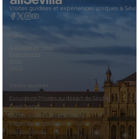
Visites guidées et expériences uniques à Sévil
Liens
À propos de nous
Expériences
Blog
FAQs
Visites guidées
Excursions Privées au départ de Séville
Expériences
Visites Guidées Quotidiennes
Visites personnalisées
Visites Privées