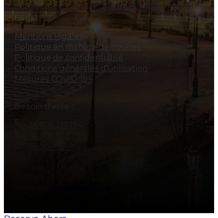
Légal
Mentions légales
Politique en matière de cookies
Politique de confidentialité
Conditions générales d'utilisation
Mesures COVID-19
Besoin d'aide ?
+34 606 217 194
+34 606 828 138
info@allsevillaguides.com
© All Sevilla Guides 2026
Made by
Nosunelanube