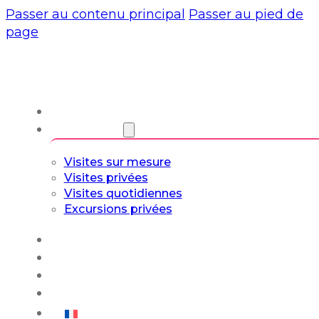
Passer au contenu principal
Passer au pied de
page
À propos de nous
Visites guidées
Visites sur mesure
Visites privées
Visites quotidiennes
Excursions privées
Expériences
Blog
Circuits sur mesure
Culture et art de vivre
Français