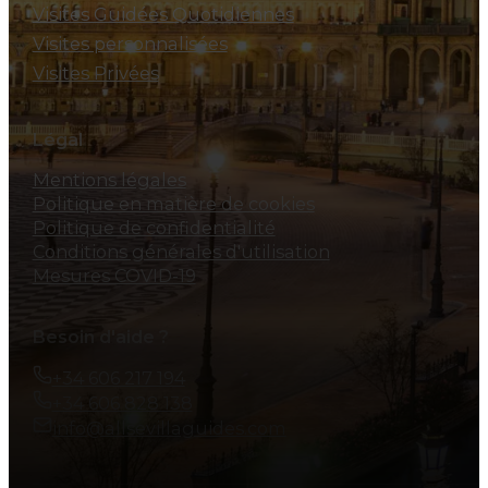
Visites Guidées Quotidiennes
Visites personnalisées
Visites Privées
Légal
Mentions légales
Politique en matière de cookies
Politique de confidentialité
Conditions générales d'utilisation
Mesures COVID-19
Besoin d'aide ?
+34 606 217 194
+34 606 828 138
info@allsevillaguides.com