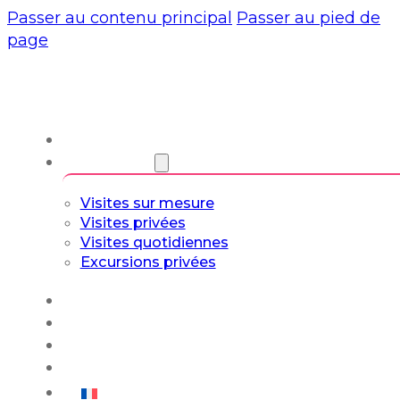
Passer au contenu principal
Passer au pied de
page
À propos de nous
Visites guidées
Visites sur mesure
Visites privées
Visites quotidiennes
Excursions privées
Expériences
Blog
Circuits sur mesure
Culture et art de vivre
Français