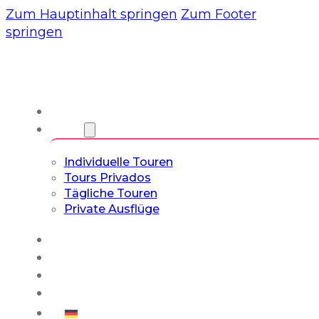
Zum Hauptinhalt springen
Zum Footer
springen
Wir
Touren
Individuelle Touren
Tours Privados
Tägliche Touren
Private Ausflüge
Erfahrungen
Blog
Maßgeschneiderte Touren
Kultur- & Lifestyle-Touren
Deutsch