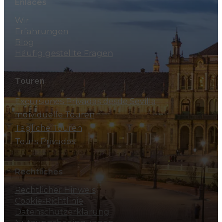
Enlaces
Wir
Erfahrungen
Blog
Häufig gestellte Fragen
Touren
Excursiones Privadas desde Sevilla
Individuelle Touren
Tägliche Touren
Tours Privados
Rechtliches
Rechtlicher Hinweis
Cookie-Richtlinie
Datenschutzerklärung