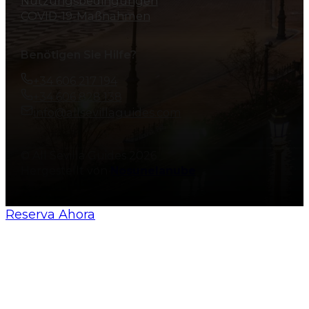
Nutzungsbedingungen
COVID-19-Maßnahmen
Benötigen Sie Hilfe?
+34 606 217 194
+34 606 828 138
info@allsevillaguides.com
© All Sevilla Guides 2026
Hergestellt von
Nosunelanube
Reserva Ahora