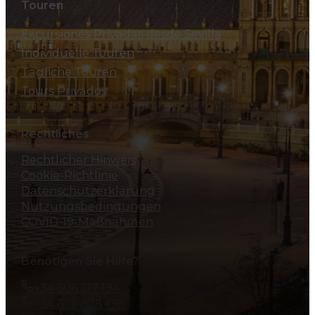
Touren
Excursiones Privadas desde Sevilla
Individuelle Touren
Tägliche Touren
Tours Privados
Rechtliches
Rechtlicher Hinweis
Cookie-Richtlinie
Datenschutzerklärung
Nutzungsbedingungen
COVID-19-Maßnahmen
Benötigen Sie Hilfe?
+34 606 217 194
+34 606 828 138