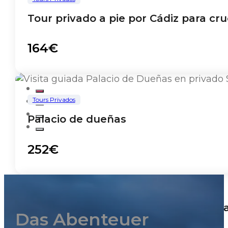
Tour privado a pie por Cádiz para cru
164€
Tours Privados
Palacio de dueñas
252€
Tours Privados
Panoramafahrt durch Sevilla im pri
Das Abenteuer