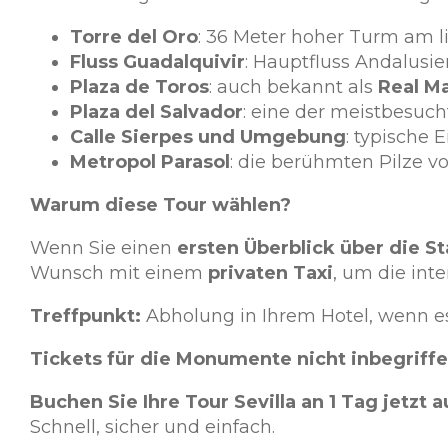
Torre del Oro
: 36 Meter hoher Turm am l
Fluss Guadalquivir
: Hauptfluss Andalusi
Plaza de Toros
: auch bekannt als
Real Ma
Plaza del Salvador
: eine der meistbesuch
Calle Sierpes und Umgebung
: typische 
Metropol Parasol
: die berühmten Pilze v
Warum diese Tour wählen?
Wenn Sie einen
ersten Überblick über die St
Wunsch mit einem
privaten Taxi
, um die int
Treffpunkt:
Abholung in Ihrem Hotel, wenn es
Tickets für die Monumente nicht inbegriff
Buchen Sie Ihre Tour Sevilla an 1 Tag jetzt 
Schnell, sicher und einfach.