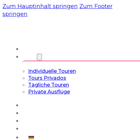
Zum Hauptinhalt springen
Zum Footer
springen
Wir
Touren
Individuelle Touren
Tours Privados
Tägliche Touren
Private Ausflüge
Erfahrungen
Blog
Maßgeschneiderte Touren
Kultur- & Lifestyle-Touren
Deutsch