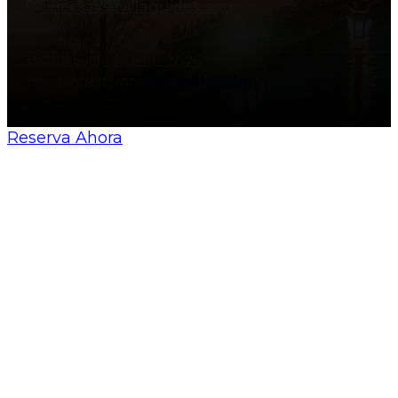
info@allsevillaguides.com
© All Sevilla Guides 2026
Hergestellt von
Nosunelanube
Reserva Ahora