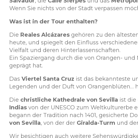
Salvador
, die
Calle Sierpes
und das
Metropol
Wenn Sie nichts von der Stadt verpassen möch
Was ist in der Tour enthalten?
Die
Reales Alcázares
gehören zu den ältesten 
heute, und spiegelt den Einfluss verschiedener
Vielfalt und deren Hinterlassenschaften.
Ein Spaziergang durch die von Orangen- und M
geprägt hat.
Das
Viertel Santa Cruz
ist das bekannteste un
Legenden und der Duft von Orangenblüten… hi
Die
christliche Kathedrale von Sevilla
ist di
Indias
von der UNESCO zum Weltkulturerbe erkl
begann der Tradition nach 1401, gesicherte D
von Sevilla
, von der der
Giralda-Turm
und de
Wir besichtigen auch weitere Sehenswürdigke