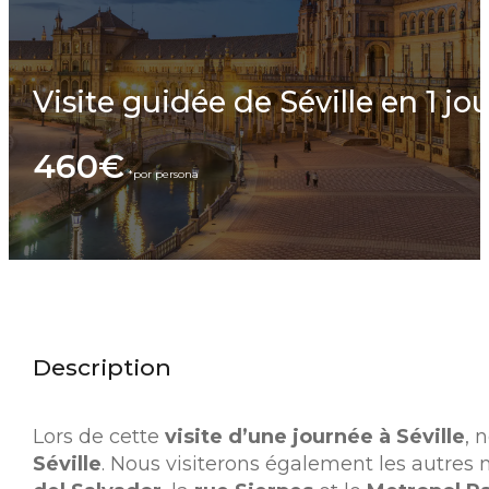
Visite guidée de Séville en 1 jou
460€
Description
Lors de cette
visite d’une journée à Séville
, 
Séville
. Nous visiterons également les autres 