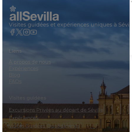
Visites Privées
Palais de Dueñas
Visites guidées et expériences uniques à Sévil
252€
Por grupo
Liens
À propos de nous
Expériences
Blog
FAQs
Visites guidées
Excursions Privées au départ de Séville
Expériences
Visites Guidées Quotidiennes