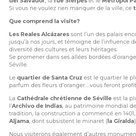
del Salvador
, la
rue Sierpes
et le
Metropol Pa
Si vous ne voulez rien manquer de la ville, ce
t
Que comprend la visite?
Les Reales Alcázares
sont l’un des palais enc
jusqu’à nos jours, et témoigne de l’influence d
diversité des cultures et leurs héritages.
Se promener dans ses allées bordées d’orange
Séville.
Le
quartier de Santa Cruz
est le quartier le p
parfum des fleurs d’oranger… vous feront profit
La
Cathédrale chrétienne de Séville
est la p
l’
Archivo de Indias
, au patrimoine mondial de
tradition, la construction a commencé en 1401,
Aljama
, dont subsistent le minaret (
la Giralda
Nous visiterons également d’autres monuments d