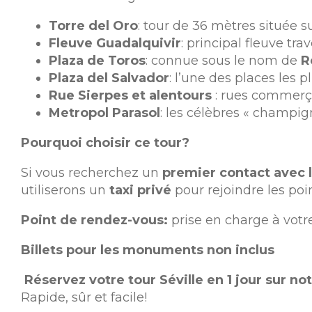
Torre del Oro
: tour de 36 mètres située s
Fleuve Guadalquivir
: principal fleuve tr
Plaza de Toros
: connue sous le nom de
R
Plaza del Salvador
: l’une des places les 
Rue Sierpes et alentours
: rues commerçan
Metropol Parasol
: les célèbres « champi
Pourquoi choisir ce tour?
Si vous recherchez un
premier contact avec la
utiliserons un
taxi privé
pour rejoindre les point
Point de rendez-vous:
prise en charge à votre
Billets pour les monuments non inclus
Réservez votre tour Séville en 1 jour sur not
Rapide, sûr et facile!