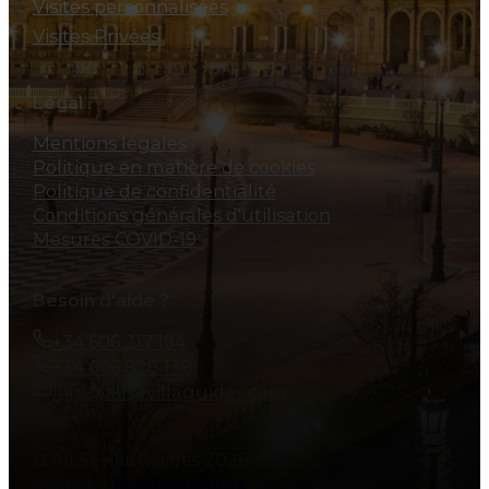
Visites personnalisées
Visites Privées
Légal
Mentions légales
Politique en matière de cookies
Politique de confidentialité
Conditions générales d'utilisation
Mesures COVID-19
Besoin d'aide ?
+34 606 217 194
+34 606 828 138
info@allsevillaguides.com
© All Sevilla Guides 2026
Made by
Nosunelanube