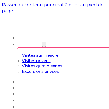
Passer au contenu principal
Passer au pied de
page
À propos de nous
Visites guidées
Visites sur mesure
Visites privées
Visites quotidiennes
Excursions privées
Expériences
Blog
Circuits sur mesure
Culture et art de vivre
Français