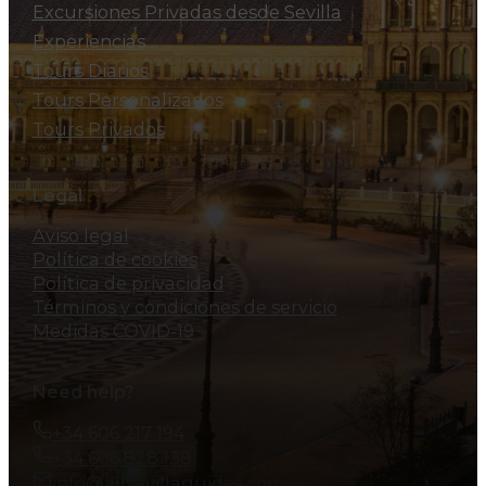
Excursiones Privadas desde Sevilla
Experiencias
Tours Diarios
Tours Personalizados
Tours Privados
Legal
Aviso legal
Política de cookies
Política de privacidad
Términos y condiciones de servicio
Medidas COVID-19
Need help?
+34 606 217 194
+34 606 828 138
info@allsevillaguides.com