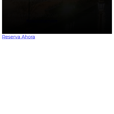
© All Sevilla Guides 2026
Made by
Nosunelanube
Reserva Ahora