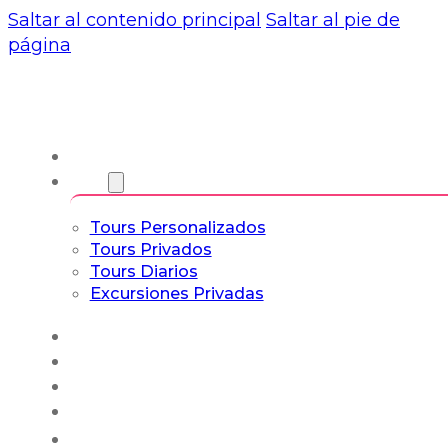
Saltar al contenido principal
Saltar al pie de
página
Nosotros
Tours
Tours Personalizados
Tours Privados
Tours Diarios
Excursiones Privadas
Experiencias
Blog
Tours a Medida
Tours Cultura & Vida
Español