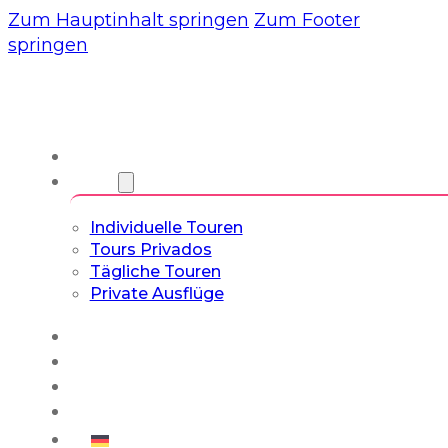
Zum Hauptinhalt springen
Zum Footer
springen
Wir
Touren
Individuelle Touren
Tours Privados
Tägliche Touren
Private Ausflüge
Erfahrungen
Blog
Maßgeschneiderte Touren
Kultur- & Lifestyle-Touren
Deutsch