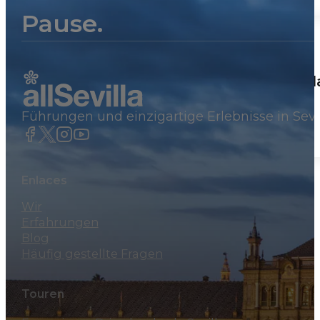
Pause.
Tours Privados
Private Kathedralenführung in Sevill
Führungen und einzigartige Erlebnisse in Sevi
168€
Enlaces
Wir
Erfahrungen
Blog
Häufig gestellte Fragen
Touren