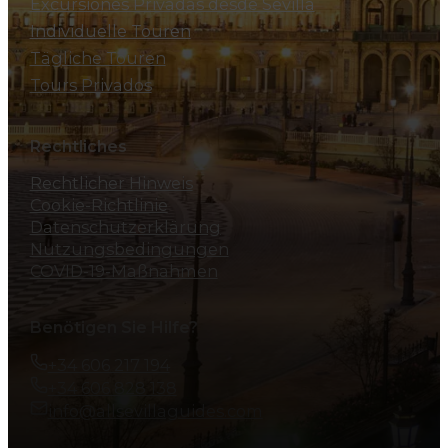
Excursiones Privadas desde Sevilla
Individuelle Touren
Tägliche Touren
Tours Privados
Rechtliches
Rechtlicher Hinweis
Cookie-Richtlinie
Datenschutzerklärung
Nutzungsbedingungen
COVID-19-Maßnahmen
Benötigen Sie Hilfe?
+34 606 217 194
+34 606 828 138
info@allsevillaguides.com