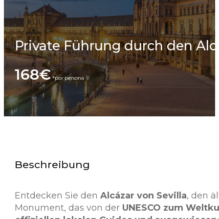
Private Führung durch den Alcá
168€
Beschreibung
Entdecken Sie den
Alcázar von Sevilla
, den ä
Monument, das von der
UNESCO zum Weltku