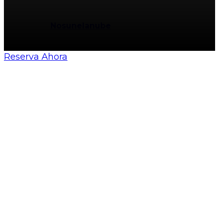
© All Sevilla Guides 2026
Made by
Nosunelanube
Reserva Ahora