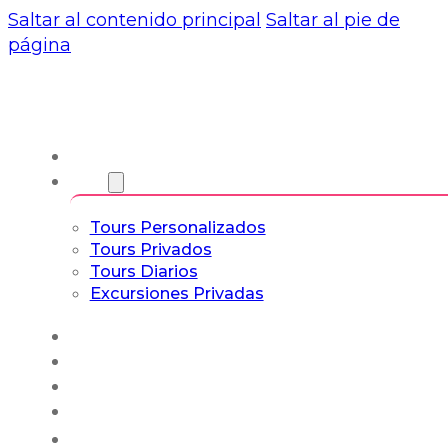
Saltar al contenido principal
Saltar al pie de
página
Nosotros
Tours
Tours Personalizados
Tours Privados
Tours Diarios
Excursiones Privadas
Experiencias
Blog
Tours a Medida
Tours Cultura & Vida
Español