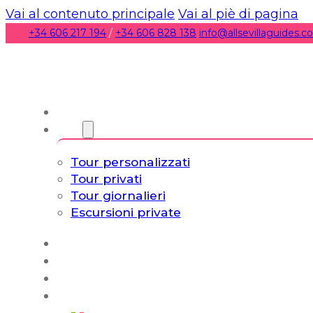
Vai al contenuto principale
Vai al piè di pagina
+34 606 217 194
/
+34 606 828 138
info@allsevillaguides.
Chi siamo
Torri
Tour personalizzati
Tour privati
Tour giornalieri
Escursioni private
Experiencias
Blog
Tour su misura
Tour Cultura e Vita