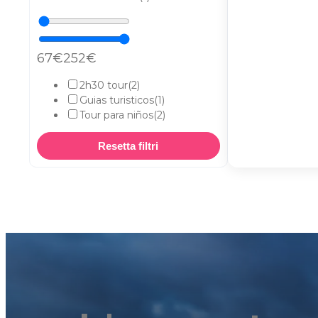
67
252
2h30 tour
(2)
Guias turisticos
(1)
Tour para niños
(2)
Resetta filtri