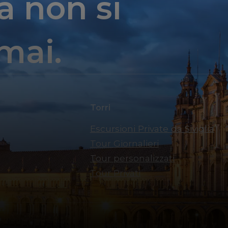
a non si
mai.
Torri
Escursioni Private da Siviglia
Tour Giornalieri
Tour personalizzati
Tour Privati