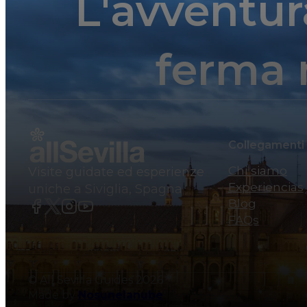
L'avventur
ferma 
Collegamenti
Chi siamo
Visite guidate ed esperienze
Experiencias
uniche a Siviglia, Spagna
Blog
FAQs
© All Sevilla Guides 2026
Made by
Nosunelanube