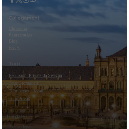
Collegamenti
Chi siamo
Experiencias
Blog
FAQs
Torri
Escursioni Private da Siviglia
Tour Giornalieri
Tour personalizzati
Tour Privati
Legale
Avviso legale