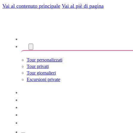
Vai al contenuto principale
Vai al piè di pagina
Chi siamo
Torri
Tour personalizzati
Tour privati
Tour giornalieri
Escursioni private
Experiencias
Blog
Tour su misura
Tour Cultura e Vita
Italiano