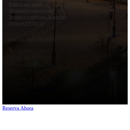
Politica sui cookie
Informativa sulla privacy
Termini e condizioni di servizio
Misure COVID-19
Hai bisogno di aiuto?
+34 606 217 194
+34 606 828 138
info@allsevillaguides.com
© All Sevilla Guides 2026
Made by
Nosunelanube
Reserva Ahora