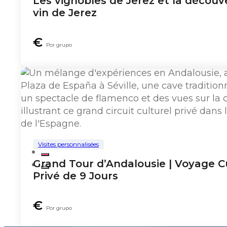
Les vignobles de Jerez et la découv
vin de Jerez
€
Por grupo
Visites personnalisées
Grand Tour d’Andalousie | Voyage C
Privé de 9 Jours
€
Por grupo