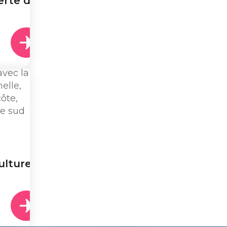
erte du
ulturel