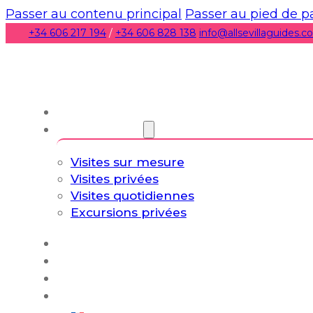
Passer au contenu principal
Passer au pied de 
+34 606 217 194
/
+34 606 828 138
info@allsevillaguides.
À propos de nous
Visites guidées
Visites sur mesure
Visites privées
Visites quotidiennes
Excursions privées
Expériences
Blog
Circuits sur mesure
Culture et art de vivre