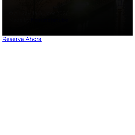
© All Sevilla Guides 2026
Made by
Nosunelanube
Reserva Ahora