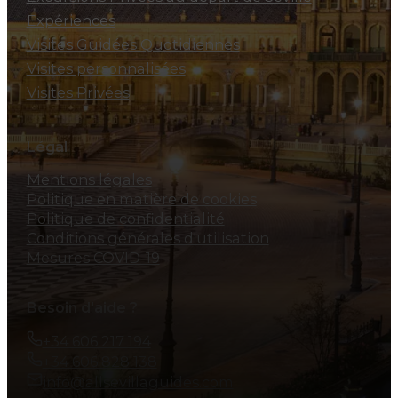
Expériences
Visites Guidées Quotidiennes
Visites personnalisées
Visites Privées
Légal
Mentions légales
Politique en matière de cookies
Politique de confidentialité
Conditions générales d'utilisation
Mesures COVID-19
Besoin d'aide ?
+34 606 217 194
+34 606 828 138
info@allsevillaguides.com