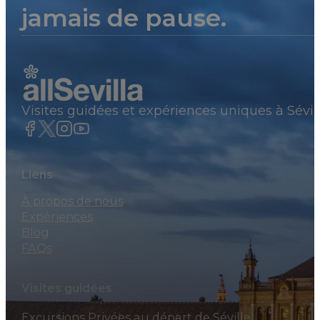
jamais de pause.
Visites guidées et expériences uniques à Sévil
Liens
À propos de nous
Expériences
Blog
FAQs
Visites guidées
Excursions Privées au départ de Séville