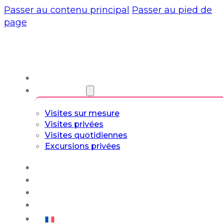
Passer au contenu principal
Passer au pied de
page
À propos de nous
Visites guidées
Visites sur mesure
Visites privées
Visites quotidiennes
Excursions privées
Expériences
Blog
Circuits sur mesure
Culture et art de vivre
Français