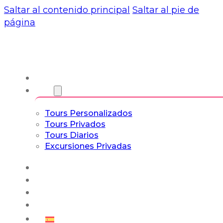
Saltar al contenido principal
Saltar al pie de
página
Nosotros
Tours
Tours Personalizados
Tours Privados
Tours Diarios
Excursiones Privadas
Experiencias
Blog
Tours a Medida
Tours Cultura & Vida
Español