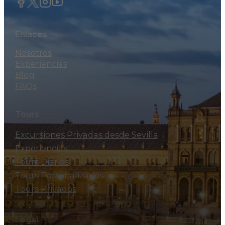
Enlaces
Nosotros
Experiencias
Blog
FAQs
Tours
Excursiones Privadas desde Sevilla
Experiencias
Tours Diarios
Tours Personalizados
Tours Privados
Legal