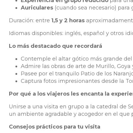
Experiencia en grupo reducido
para una
Auriculares
(cuando sea necesario) para 
Duración: entre
1,5 y 2 horas
aproximadament
Idiomas disponibles: inglés, español y otros id
Lo más destacado que recordará
Contemple el altar gótico más grande del
Admire las obras de arte de Murillo, Goya 
Pasee por el tranquilo Patio de los Naran
Captura fotos impresionantes desde la Torr
Por qué a los viajeros les encanta la experi
Unirse a una visita en grupo a la catedral de 
un ambiente agradable y acogedor en el que p
Consejos prácticos para tu visita