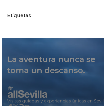
Etiquetas
La aventura nunca se
toma un descanso.
Visitas guiadas y experiencias únicas en Sevil