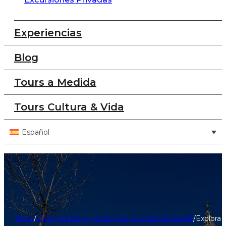
Experiencias
Blog
Tours a Medida
Tours Cultura & Vida
Español
Inicio
/
Visita guiada en grupo a la catedral de Sevilla
/
Explora e