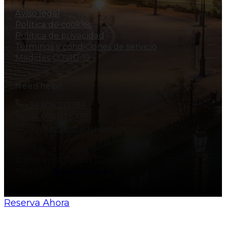
Aviso legal
Política de cookies
Política de privacidad
Términos y condiciones de servicio
Medidas COVID-19
Need help?
+34 606 217 194
+34 606 828 138
info@allsevillaguides.com
© All Sevilla Guides 2026
Made by
Nosunelanube
Reserva Ahora