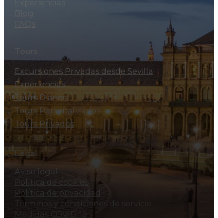
Experiencias
Blog
FAQs
Tours
Excursiones Privadas desde Sevilla
Experiencias
Tours Diarios
Tours Personalizados
Tours Privados
Legal
Aviso legal
Política de cookies
Política de privacidad
Términos y condiciones de servicio
Medidas COVID-19