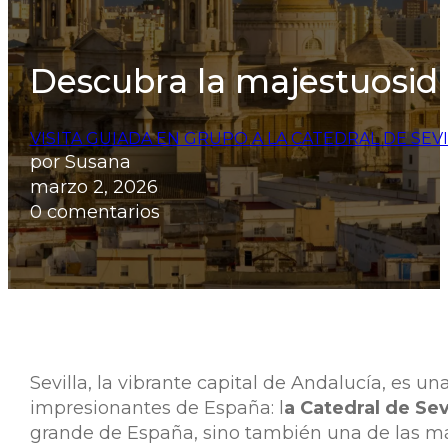
Descubra la majestuosidad
VISITA GUIADA EN GRUPO A LA CATEDRAL DE SEV
por Susana
marzo 2, 2026
0 comentarios
Sevilla, la vibrante capital de Andalucía, es 
impresionantes de España: l
a Catedral de Sev
grande de España, sino también una de las má