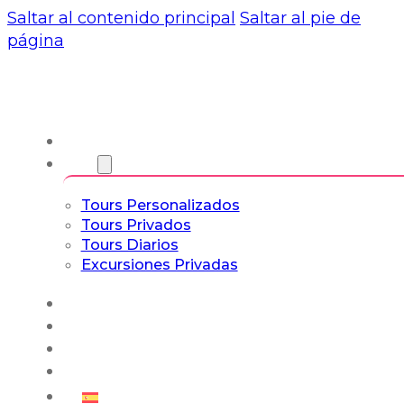
Saltar al contenido principal
Saltar al pie de
página
Nosotros
Tours
Tours Personalizados
Tours Privados
Tours Diarios
Excursiones Privadas
Experiencias
Blog
Tours a Medida
Tours Cultura & Vida
Español