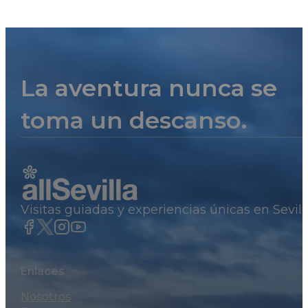
La aventura nunca se
toma un descanso.
Visitas guiadas y experiencias únicas en Sevil
Enlaces
Nosotros