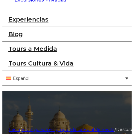
Experiencias
Blog
Tours a Medida
Tours Cultura & Vida
Español
Inicio
/
Visita guiada en grupo a la catedral de Sevilla
/
Descubra