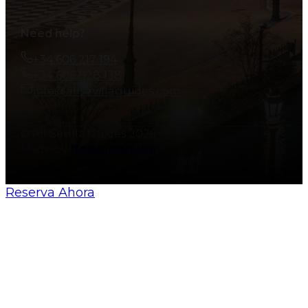
Need help?
+34 606 217 194
+34 606 828 138
info@allsevillaguides.com
© All Sevilla Guides 2026
Made by
Nosunelanube
Reserva Ahora