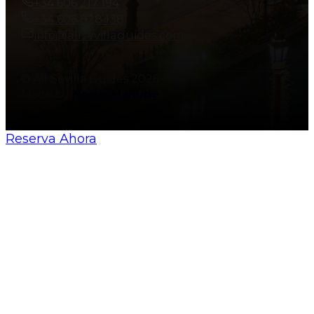
+34 606 217 194
+34 606 828 138
info@allsevillaguides.com
© All Sevilla Guides 2026
Made by
Nosunelanube
Reserva Ahora