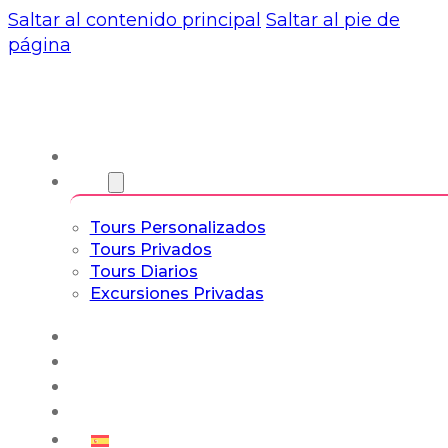
Saltar al contenido principal
Saltar al pie de
página
Nosotros
Tours
Tours Personalizados
Tours Privados
Tours Diarios
Excursiones Privadas
Experiencias
Blog
Tours a Medida
Tours Cultura & Vida
Español