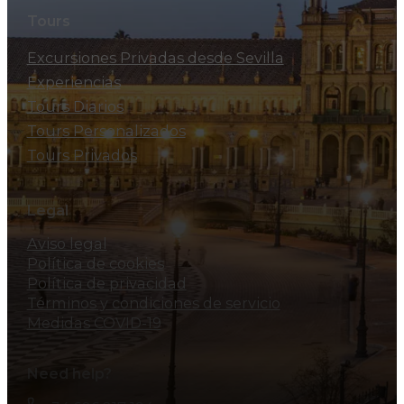
Tours
Excursiones Privadas desde Sevilla
Experiencias
Tours Diarios
Tours Personalizados
Tours Privados
Legal
Aviso legal
Política de cookies
Política de privacidad
Términos y condiciones de servicio
Medidas COVID-19
Need help?