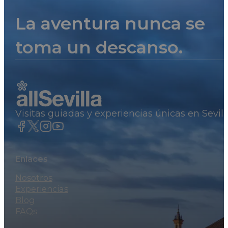
La aventura nunca se
toma un descanso.
Visitas guiadas y experiencias únicas en Sevil
Enlaces
Nosotros
Experiencias
Blog
FAQs