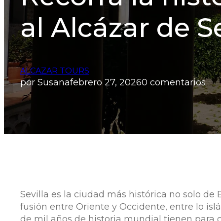
al Alcázar de Se
ALCAZAR TOURS
por Susana
febrero 27, 2026
0 comentarios
Sevilla es la ciudad más histórica no solo de
fusión entre Oriente y Occidente, entre lo is
de mil años de historia mundial tienen para of