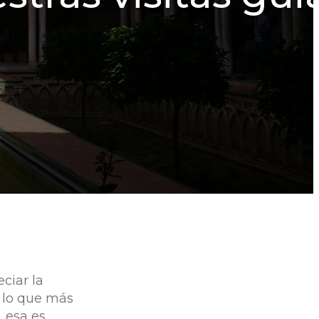
ciar la
e lo que más
, esa es