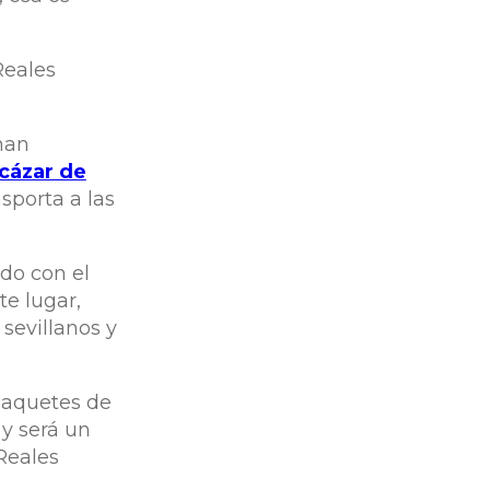
Reales
nan
lcázar de
sporta a las
ado con el
te lugar,
sevillanos y
paquetes de
 y será un
 Reales