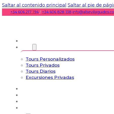
Saltar al contenido principal
Saltar al pie de pág
+34 606 217 194
/
+34 606 828 138
info@allsevillaguides.
Nosotros
Tours
Tours Personalizados
Tours Privados
Tours Diarios
Excursiones Privadas
Experiencias
Blog
Tours a Medida
Tours Cultura & Vida