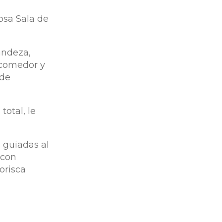
mosa Sala de
randeza,
 comedor y
 de
total, le
s guiadas al
 con
orisca