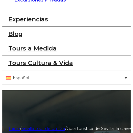
Experiencias
Blog
Tours a Medida
Tours Cultura & Vida
Español
Inicio
/
Sevilla tour de un Día
/
Guía turística de Sevilla: la clav