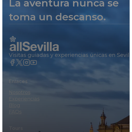
La aventura nunca se
toma un descanso.
Visitas guiadas y experiencias únicas en Sevil
Enlaces
Nosotros
Experiencias
Blog
FAQs
Tours