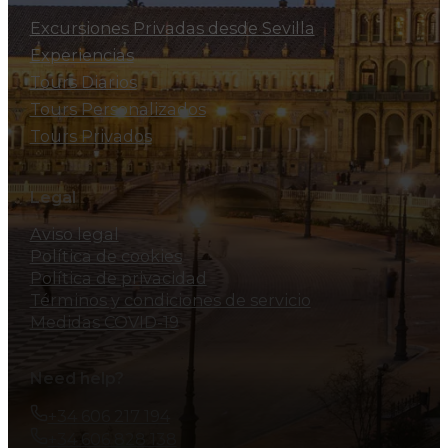
Excursiones Privadas desde Sevilla
Experiencias
Tours Diarios
Tours Personalizados
Tours Privados
Legal
Aviso legal
Política de cookies
Política de privacidad
Términos y condiciones de servicio
Medidas COVID-19
Need help?
+34 606 217 194
+34 606 828 138