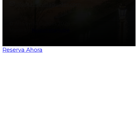
info@allsevillaguides.com
© All Sevilla Guides 2026
Made by
Nosunelanube
Reserva Ahora