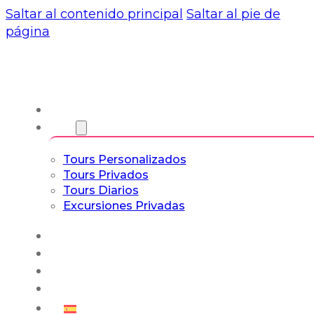
Saltar al contenido principal
Saltar al pie de
página
Nosotros
Tours
Tours Personalizados
Tours Privados
Tours Diarios
Excursiones Privadas
Experiencias
Blog
Tours a Medida
Tours Cultura & Vida
Español