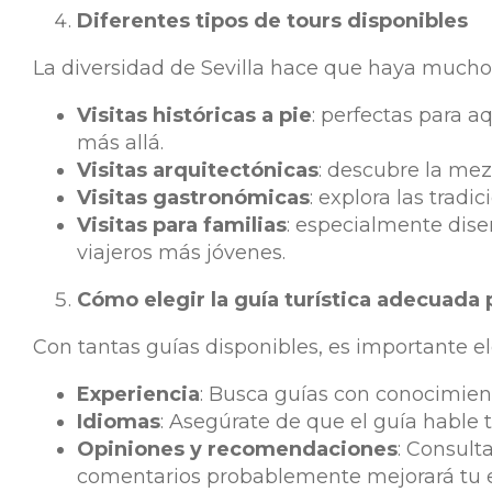
Diferentes tipos de tours disponibles
La diversidad de Sevilla hace que haya muchos 
Visitas históricas a pie
: perfectas para a
más allá.
Visitas arquitectónicas
: descubre la mezc
Visitas gastronómicas
: explora las tradi
Visitas para familias
: especialmente diseñ
viajeros más jóvenes.
Cómo elegir la guía turística adecuada p
Con tantas guías disponibles, es importante e
Experiencia
: Busca guías con conocimient
Idiomas
: Asegúrate de que el guía hable 
Opiniones y recomendaciones
: Consult
comentarios probablemente mejorará tu ex