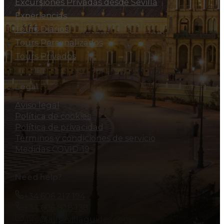
Excursiones Privadas desde Sevilla
Experiencias
Tours Diarios
Tours Personalizados
Tours Privados
Legal
Aviso legal
Política de cookies
Política de privacidad
Términos y condiciones de servicio
Medidas COVID-19
Need help?
+34 606 217 194
+34 606 828 138
info@allsevillaguides.com