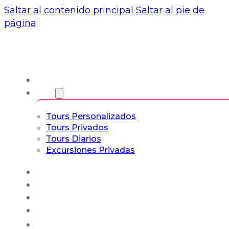
Saltar al contenido principal
Saltar al pie de
página
Nosotros
Tours
Tours Personalizados
Tours Privados
Tours Diarios
Excursiones Privadas
Experiencias
Blog
Tours a Medida
Tours Cultura & Vida
Español