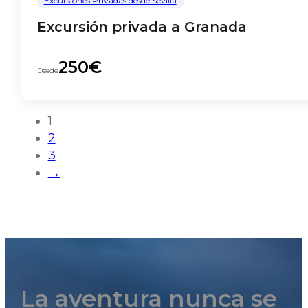
Excursiones Privadas desde Sevilla
Excursión privada a Granada
250€
Desde
1
2
3
→
La aventura nunca se