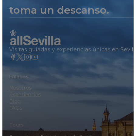
toma un descanso.
Visitas guiadas y experiencias únicas en Sevil
Enlaces
Nosotros
Experiencias
Blog
FAQs
Tours