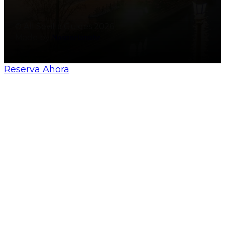
© All Sevilla Guides 2026
Made by
Nosunelanube
Reserva Ahora