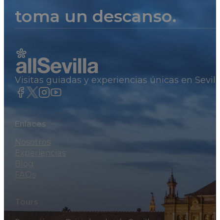
toma un descanso.
Visitas guiadas y experiencias únicas en Sevil
Enlaces
Nosotros
Experiencias
Blog
FAQs
Tours