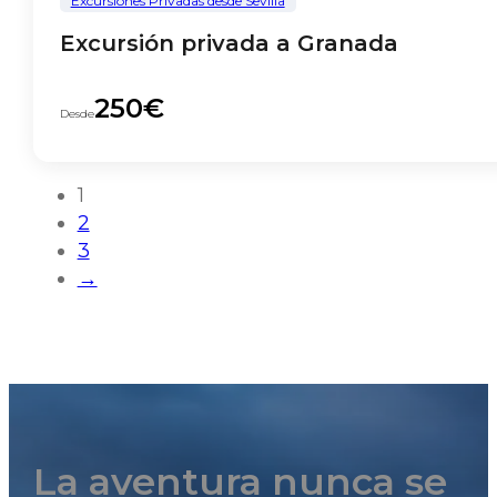
Excursiones Privadas desde Sevilla
Excursión privada a Granada
250€
Desde
1
2
3
→
La aventura nunca se