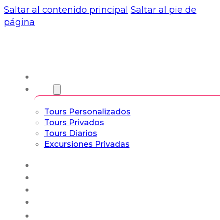
Saltar al contenido principal
Saltar al pie de
página
Nosotros
Tours
Tours Personalizados
Tours Privados
Tours Diarios
Excursiones Privadas
Experiencias
Blog
Tours a Medida
Tours Cultura & Vida
Español