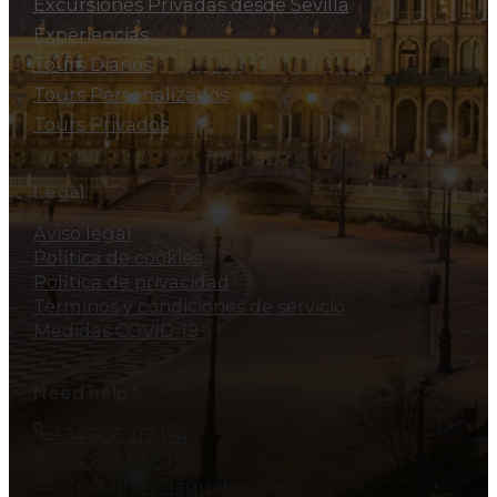
Excursiones Privadas desde Sevilla
Experiencias
Tours Diarios
Tours Personalizados
Tours Privados
Legal
Aviso legal
Política de cookies
Política de privacidad
Términos y condiciones de servicio
Medidas COVID-19
Need help?
+34 606 217 194
+34 606 828 138
info@allsevillaguides.com