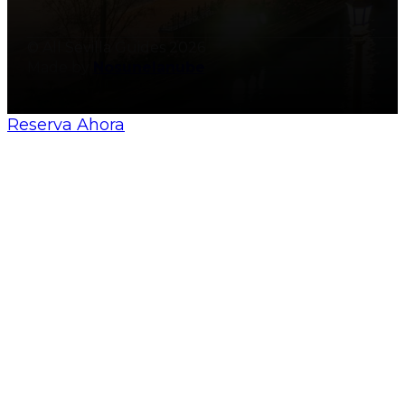
© All Sevilla Guides 2026
Made by
Nosunelanube
Reserva Ahora